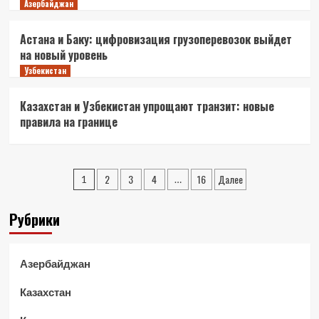
Азербайджан
Астана и Баку: цифровизация грузоперевозок выйдет
на новый уровень
Узбекистан
Казахстан и Узбекистан упрощают транзит: новые
правила на границе
Пагинация
2
3
4
16
Далее
1
…
записей
Рубрики
Азербайджан
Казахстан