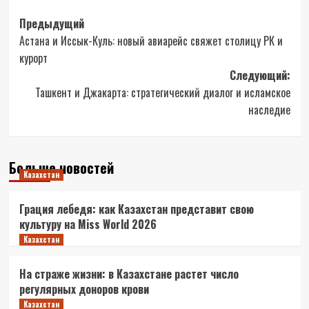
Навигация
Предыдущий
Астана и Иссык-Куль: новый авиарейс свяжет столицу РК и
записи
курорт
Следующий:
Ташкент и Джакарта: стратегический диалог и исламское
наследие
Больше новостей
Казахстан
Грация лебедя: как Казахстан представит свою
культуру на Miss World 2026
Казахстан
На страже жизни: в Казахстане растет число
регулярных доноров крови
Казахстан