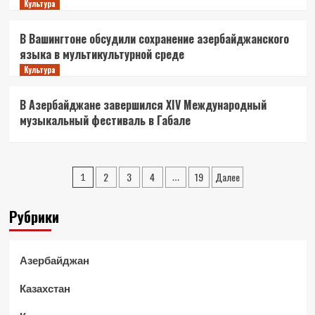
Культура
В Вашингтоне обсудили сохранение азербайджанского
языка в мультикультурной среде
Культура
В Азербайджане завершился XIV Международный
музыкальный фестиваль в Габале
Пагинация
2
3
4
19
Далее
1
…
записей
Рубрики
Азербайджан
Казахстан