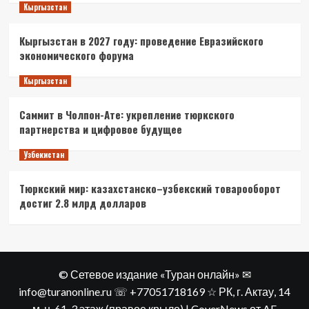
Кыргызстан
Кыргызстан в 2027 году: проведение Евразийского
экономического форума
Кыргызстан
Саммит в Чолпон-Ате: укрепление тюркского
партнерства и цифровое будущее
Узбекистан
Тюркский мир: казахстанско–узбекский товарооборот
достиг 2.8 млрд долларов
© Сетевое издание «Туран онлайн» ✉
info@turanonline.ru ☏ +77051718169 ☆ РК, г. Актау​, 14
м-н, 61, 3 этаж (правое крыло)
|
CoverNews
от AF