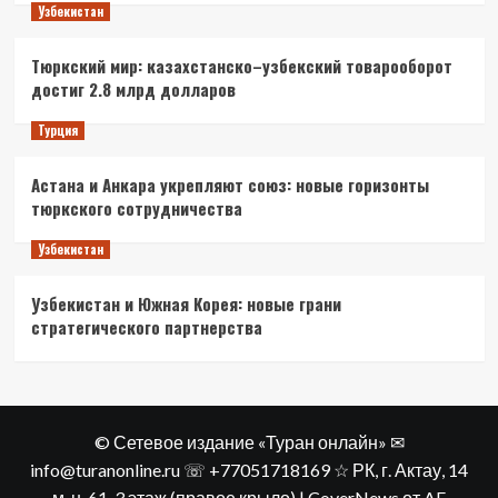
Узбекистан
Тюркский мир: казахстанско–узбекский товарооборот
достиг 2.8 млрд долларов
Турция
Астана и Анкара укрепляют союз: новые горизонты
тюркского сотрудничества
Узбекистан
Узбекистан и Южная Корея: новые грани
стратегического партнерства
© Сетевое издание «Туран онлайн» ✉
info@turanonline.ru ☏ +77051718169 ☆ РК, г. Актау​, 14
м-н, 61, 3 этаж (правое крыло)
|
CoverNews
от AF