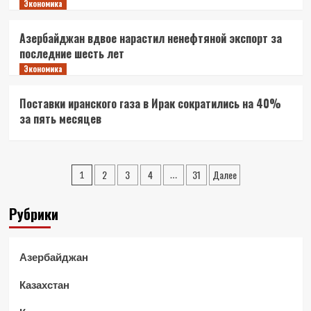
Экономика
Азербайджан вдвое нарастил ненефтяной экспорт за
последние шесть лет
Экономика
Поставки иранского газа в Ирак сократились на 40%
за пять месяцев
Пагинация
2
3
4
31
Далее
1
…
записей
Рубрики
Азербайджан
Казахстан