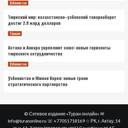
Узбекистан
Тюркский мир: казахстанско–узбекский товарооборот
достиг 2.8 млрд долларов
Турция
Астана и Анкара укрепляют союз: новые горизонты
тюркского сотрудничества
Узбекистан
Узбекистан и Южная Корея: новые грани
стратегического партнерства
© Сетевое издание «Туран онлайн» ✉
info@turanonline.ru ☏ +77051718169 ☆ РК, г. Актау​, 14
м-н, 61, 3 этаж (правое крыло)
|
CoverNews
от AF