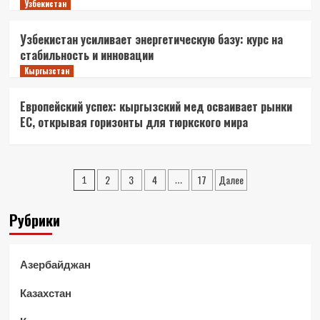
Узбекистан
Узбекистан усиливает энергетическую базу: курс на
стабильность и инновации
Кыргызстан
Европейский успех: кыргызский мед осваивает рынки
ЕС, открывая горизонты для тюркского мира
Пагинация
2
3
4
17
Далее
1
…
записей
Рубрики
Азербайджан
Казахстан