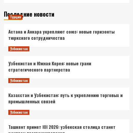
Последние новости
Турция
Астана и Анкара укрепляют союз: новые горизонты
тюркского сотрудничества
Узбекистан
Узбекистан и Южная Корея: новые грани
стратегического партнерства
Узбекистан
Казахстан и Узбекистан: путь к укреплению торговых и
промышленных связей
Узбекистан
Ташкент примет IOI 2026: узбекская столица станет
центром программирования