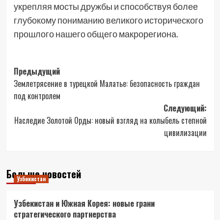
укрепляя мосты дружбы и способствуя более
глубокому пониманию великого исторического
прошлого нашего общего макрорегиона.
Навигация
Предыдущий
Землетрясение в турецкой Малатье: безопасность граждан
записи
под контролем
Следующий:
Наследие Золотой Орды: новый взгляд на колыбель степной
цивилизации
Больше новостей
Узбекистан
Узбекистан и Южная Корея: новые грани
стратегического партнерства