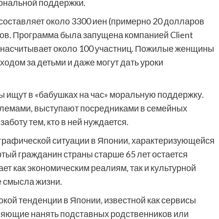
иональной поддержки.
составляет около 3300 иен (примерно 20 долларов
дов. Программа была запущена компанией Client
нь насчитывает около 100 участниц. Пожилые женщины
ходом за детьми и даже могут дать уроки
ы ищут в «бабушках на час» моральную поддержку.
блемами, выступают посредниками в семейных
аботу тем, кто в ней нуждается.
графической ситуации в Японии, характеризующейся
тый гражданин страны старше 65 лет остается
ет как экономическим реалиям, так и культурной
е смысла жизни.
кой тенденции в Японии, известной как сервисы
оляющие нанять подставных родственников или