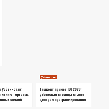
Узбекистан
и Узбекистан:
Ташкент примет IOI 2026:
еплению торговых
узбекская столица станет
енных связей
центром программирования