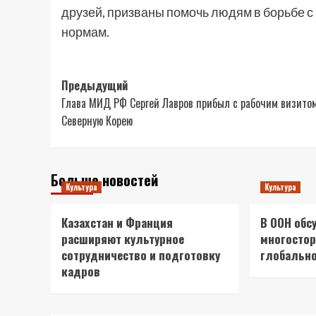
друзей, призваны помочь людям в борьбе 
нормам.
Навигация
Предыдущий
Глава МИД РФ Сергей Лавров прибыл с рабочим визитом
записи
Северную Корею
Больше новостей
Культура
Культура
Казахстан и Франция
В ООН обс
расширяют культурное
многостор
сотрудничество и подготовку
глобально
кадров