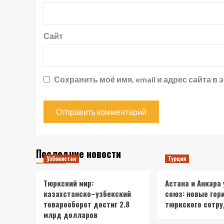
Сайт
Сохранить моё имя, email и адрес сайта 
Последние новости
Узбекистан
Турция
Тюркский мир:
Астана и Анкара
казахстанско–узбекский
союз: новые гор
товарооборот достиг 2.8
тюркского сотр
млрд долларов