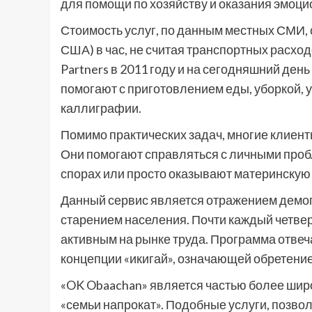
для помощи по хозяйству и оказания эмоц
Стоимость услуг, по данным местных СМИ, 
США) в час, не считая транспортных расхо
Partners в 2011 году и на сегодняшний де
помогают с приготовлением еды, уборкой, у
каллиграфии.
Помимо практических задач, многие клиент
Они помогают справляться с личными про
спорах или просто оказывают материнскую з
Данный сервис является отражением демо
старением населения. Почти каждый четвер
активным на рынке труда. Программа отвеча
концепции «икигай», означающей обретени
«OK Obaachan» является частью более широ
«семьи напрокат». Подобные услуги, позв