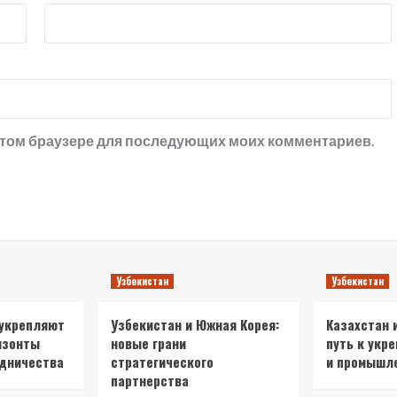
в этом браузере для последующих моих комментариев.
Узбекистан
Узбекистан
 укрепляют
Узбекистан и Южная Корея:
Казахстан 
изонты
новые грани
путь к укр
удничества
стратегического
и промышл
партнерства