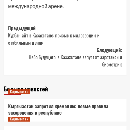
международной арене.
Навигация
Предыдущий
Курбан айт в Казахстане: призыв к милосердию и
записи
стабильным ценам
Следующий:
Небо будущего: в Казахстане запустят аэротакси и
биометрию
Больше новостей
Кыргызстан
Кыргызстан запретил кремацию: новые правила
захоронения в республике
Кыргызстан