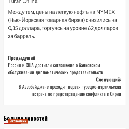
Turan Online.
Между тем, цены на легкую нефть на NYMEX
(Нью-Йоркская товарная биржа) снизились на
0,35 доллара, торгуясь на уровне 62 долларов
за баррель.
Навигация
Предыдущий
Россия и США достигли соглашения о банковском
записи
обслуживании дипломатических представительств
Следующий:
В Азербайджане проходит первая турецко-израильская
встреча по предотвращению конфликта в Сирии
Больше новостей
Экономика