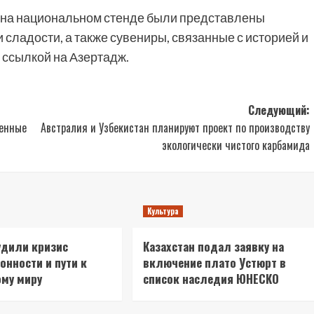
 на национальном стенде были представлены
сладости, а также сувениры, связанные с историей и
о ссылкой на Азертадж.
Следующий:
венные
Австралия и Узбекистан планируют проект по производству
экологически чистого карбамида
Культура
удили кризис
Казахстан подал заявку на
онности и пути к
включение плато Устюрт в
му миру
список наследия ЮНЕСКО