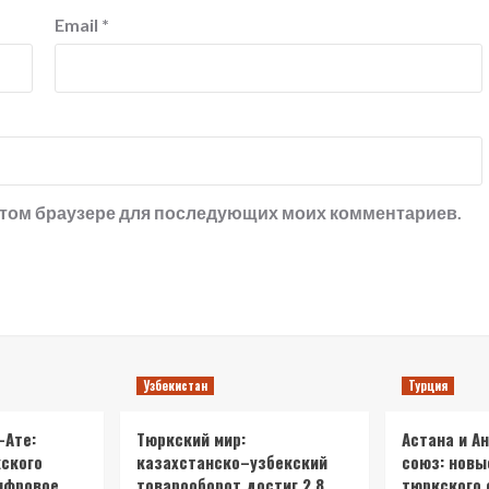
Email
*
в этом браузере для последующих моих комментариев.
Узбекистан
Турция
-Ате:
Тюркский мир:
Астана и А
ского
казахстанско–узбекский
союз: новы
ифровое
товарооборот достиг 2.8
тюркского 