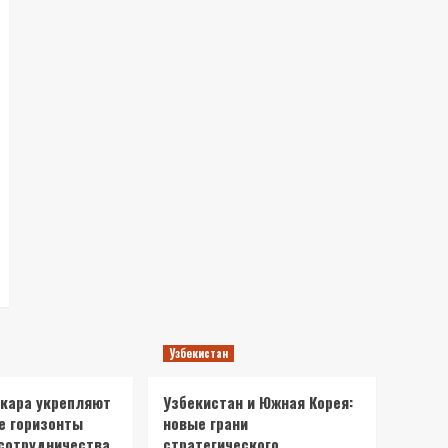
Узбекистан
нкара укрепляют
Узбекистан и Южная Корея:
е горизонты
новые грани
сотрудничества
стратегического