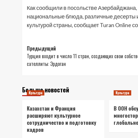
Как сообщили в посольстве Азербайджана,
национальные блюда, различные десерты и 
культурой страны, сообщает Turan Online с
Навигация
Предыдущий
Турция входит в число 11 стран, создающих свои собст
записи
сателлиты: Эрдоган
Больше новостей
Культура
Культура
Казахстан и Франция
В ООН обс
расширяют культурное
многостор
сотрудничество и подготовку
глобально
кадров