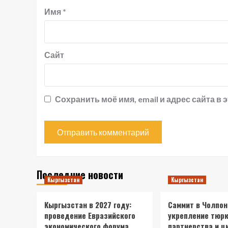
Имя
*
Сайт
Сохранить моё имя, email и адрес сайта 
Последние новости
Кыргызстан
Кыргызстан
Кыргызстан в 2027 году:
Саммит в Чолпон
проведение Евразийского
укрепление тюрк
экономического форума
партнерства и ц