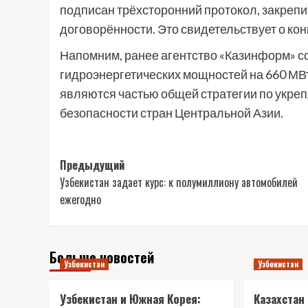
подписан трёхсторонний протокол, закреп
договорённости. Это свидетельствует о ко
Напомним, ранее агентство «Казинформ» с
гидроэнергетических мощностей на 660 МВт
являются частью общей стратегии по укре
безопасности стран Центральной Азии.
Навигация
Предыдущий
Узбекистан задает курс: к полумиллиону автомобилей
записи
ежегодно
Больше новостей
Узбекистан
Узбекистан
Узбекистан и Южная Корея:
Казахстан 