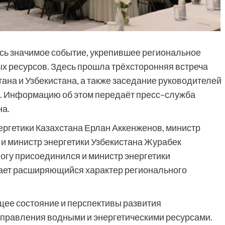
ось значимое событие, укрепившее региональное
ых ресурсов. Здесь прошла трёхсторонняя встреча
тана и Узбекистана, а также заседание руководителей
н. Информацию об этом передаёт пресс–служба
на.
ергетики Казахстана Ерлан Аккенженов, министр
и министр энергетики Узбекистана Журабек
огу присоединился и министр энергетики
вает расширяющийся характер регионального
щее состояние и перспективы развития
управления водными и энергетическими ресурсами.