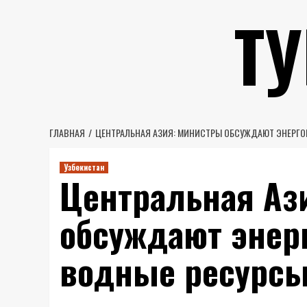
Перейти
Т
к
содержимому
ГЛАВНАЯ
ЦЕНТРАЛЬНАЯ АЗИЯ: МИНИСТРЫ ОБСУЖДАЮТ ЭНЕРГО
Узбекистан
Центральная Аз
обсуждают энерг
водные ресурс