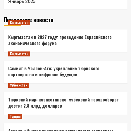
Январь 2025
Последние новости
Кыргызстан
Кыргызстан в 2027 году: проведение Евразийского
экономического форума
Кыргызстан
Саммит в Чолпон-Ате: укрепление тюркского
партнерства и цифровое будущее
Узбекистан
Тюркский мир: казахстанско–узбекский товарооборот
достиг 2.8 млрд долларов
Турция
Астана и Анкара укрепляют союз: новые горизонты