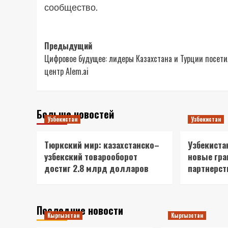
сообщество.
Навигация
Предыдущий
Цифровое будущее: лидеры Казахстана и Турции посет
записи
центр Alem.ai
Больше новостей
Узбекистан
Узбекистан
Тюркский мир: казахстанско–
Узбекиста
узбекский товарооборот
новые гра
достиг 2.8 млрд долларов
партнерст
Последние новости
Кыргызстан
Кыргызстан