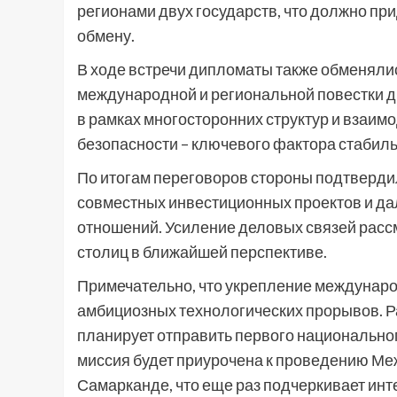
регионами двух государств, что должно п
обмену.
В ходе встречи дипломаты также обменяли
международной и региональной повестки д
в рамках многосторонних структур и взаим
безопасности – ключевого фактора стабил
По итогам переговоров стороны подтверд
совместных инвестиционных проектов и д
отношений. Усиление деловых связей рассм
столиц в ближайшей перспективе.
Примечательно, что укрепление междунаро
амбициозных технологических прорывов. Ра
планирует отправить первого национального
миссия будет приурочена к проведению Ме
Самарканде, что еще раз подчеркивает ин