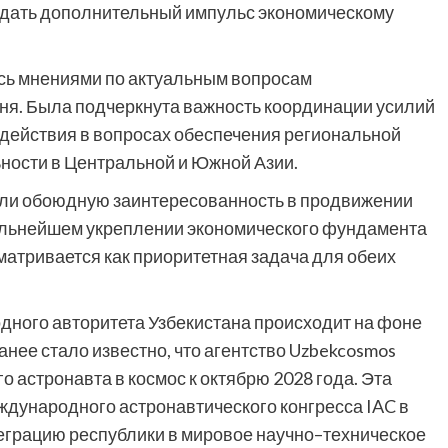
ридать дополнительный импульс экономическому
сь мнениями по актуальным вопросам
ня. Была подчеркнута важность координации усилий
одействия в вопросах обеспечения региональной
ьности в Центральной и Южной Азии.
или обоюдную заинтересованность в продвижении
альнейшем укреплении экономического фундамента
атривается как приоритетная задача для обеих
дного авторитета Узбекистана происходит на фоне
нее стало известно, что агентство Uzbekcosmos
 астронавта в космос к октябрю 2028 года. Эта
ждународного астронавтического конгресса IAC в
теграцию республики в мировое научно–техническое