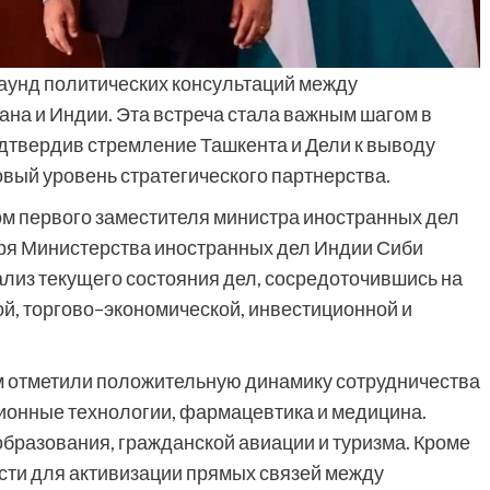
аунд политических консультаций между
на и Индии. Эта встреча стала важным шагом в
дтвердив стремление Ташкента и Дели к выводу
вый уровень стратегического партнерства.
м первого заместителя министра иностранных дел
ря Министерства иностранных дел Индии Сиби
лиз текущего состояния дел, сосредоточившись на
й, торгово–экономической, инвестиционной и
м отметили положительную динамику сотрудничества
ционные технологии, фармацевтика и медицина.
бразования, гражданской авиации и туризма. Кроме
сти для активизации прямых связей между