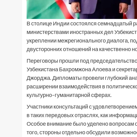
В столице Индии состоялся семнадцатый р
министерствами иностранных дел Узбекиста
укреплении межрегионального диалога, по
двусторонних отношений на качественно но
Переговоры прошли под председательство
Узбекистана Бахромжона Алоева и секрета
Джорджа. Дипломаты провели глубокий ана
расширении взаимодействия в политическо
культурно–гуманитарной сферах.
Участники консультаций с удовлетворение
в таких передовых отраслях, как информа
Особое внимание было уделено вопросам о
того, стороны отдельно обсудили возможно