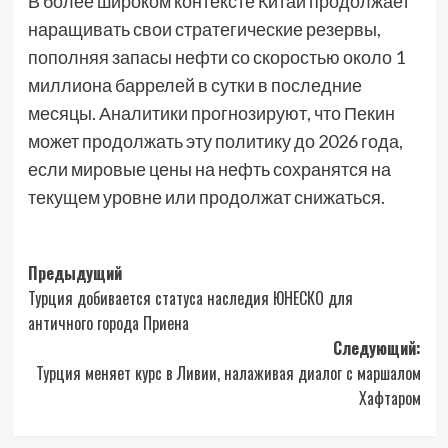
В более широком контексте Китай продолжает
наращивать свои стратегические резервы,
пополняя запасы нефти со скоростью около 1
миллиона баррелей в сутки в последние
месяцы. Аналитики прогнозируют, что Пекин
может продолжать эту политику до 2026 года,
если мировые цены на нефть сохранятся на
текущем уровне или продолжат снижаться.
Навигация
Предыдущий
Турция добивается статуса наследия ЮНЕСКО для
записи
античного города Приена
Следующий:
Турция меняет курс в Ливии, налаживая диалог с маршалом
Хафтаром