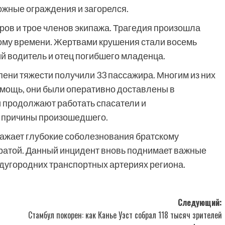
ожные ограждения и загорелся.
иров и трое членов экипажа. Трагедия произошла
ному времени. Жертвами крушения стали восемь
ий водитель и отец погибшего младенца.
пени тяжести получили 33 пассажира. Многим из них
мощь, они были оперативно доставлены в
 продолжают работать спасатели и
 причины произошедшего.
ажает глубокие соболезнования братскому
утратой. Данный инцидент вновь поднимает важные
дугородних транспортных артериях региона.
Следующий:
Стамбул покорен: как Канье Уэст собрал 118 тысяч зрителей