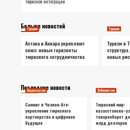
тюркской интеграции
Больше новостей
Турция
Турция
Астана и Анкара укрепляют
Туризм в 
союз: новые горизонты
структура
тюркского сотрудничества
новых ри
Последние новости
Кыргызстан
Узбекистан
Саммит в Чолпон-Ате:
Тюркский мир:
укрепление тюркского
казахстанско–у
партнерства и цифровое
товарооборот до
будущее
млрд долларов