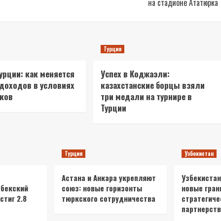
на стадионе Ататюрка
Турция
Турции: как меняется
Успех в Коджаэли:
 доходов в условиях
казахстанские борцы взяли
сков
три медали на турнире в
Турции
Турция
Узбекистан
Астана и Анкара укрепляют
Узбекистан
збекский
союз: новые горизонты
новые гран
стиг 2.8
тюркского сотрудничества
стратегиче
партнерств