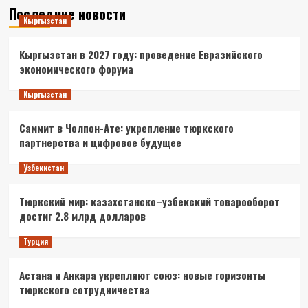
Последние новости
Кыргызстан
Кыргызстан в 2027 году: проведение Евразийского
экономического форума
Кыргызстан
Саммит в Чолпон-Ате: укрепление тюркского
партнерства и цифровое будущее
Узбекистан
Тюркский мир: казахстанско–узбекский товарооборот
достиг 2.8 млрд долларов
Турция
Астана и Анкара укрепляют союз: новые горизонты
тюркского сотрудничества