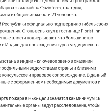
дийской столице Нью-Дели погибли трое граждан
ар» со ссылкой на Qazinform, трагедия,
изни в общей сложности 21 человека.
й Республики официально подтвердило гибель своих
рождения. Огонь вспыхнул в гостинице Florist Inn,
стные власти подчеркивают, что большинство
 в Индию для прохождения курса медицинского
зстана в Индии – ключевое звено в оказании
с профильными ведомствами страны и близкими
е консульское и правовое сопровождение. В данный
нные с оформлением необходимых документов и
ертв пожара в Нью-Дели значатся как минимум 18
анительные органы ведут расследование, чтобы