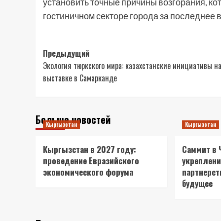
установить точные причины возгорания, ко
гостиничном секторе города за последнее 
Навигация
Предыдущий
Экология тюркского мира: казахстанские инициативы н
записи
выставке в Самарканде
Больше новостей
Кыргызстан
Кыргызстан
Кыргызстан в 2027 году:
Саммит в 
проведение Евразийского
укреплени
экономического форума
партнерст
будущее