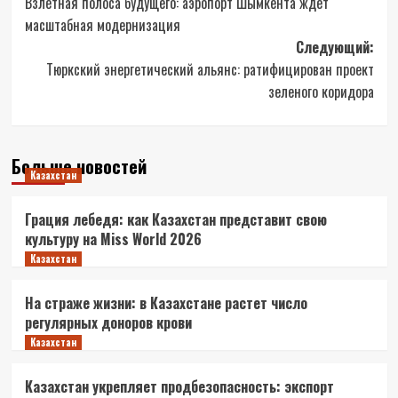
Взлетная полоса будущего: аэропорт Шымкента ждет
записи
масштабная модернизация
Следующий:
Тюркский энергетический альянс: ратифицирован проект
зеленого коридора
Больше новостей
Казахстан
Грация лебедя: как Казахстан представит свою
культуру на Miss World 2026
Казахстан
На страже жизни: в Казахстане растет число
регулярных доноров крови
Казахстан
Казахстан укрепляет продбезопасность: экспорт