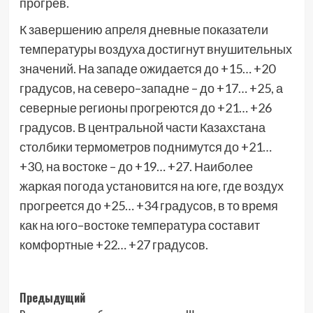
прогрев.
К завершению апреля дневные показатели
температуры воздуха достигнут внушительных
значений. На западе ожидается до +15… +20
градусов, на северо–западне – до +17… +25, а
северные регионы прогреются до +21… +26
градусов. В центральной части Казахстана
столбики термометров поднимутся до +21…
+30, на востоке – до +19… +27. Наиболее
жаркая погода установится на юге, где воздух
прогреется до +25… +34 градусов, в то время
как на юго–востоке температура составит
комфортные +22… +27 градусов.
Навигация
Предыдущий