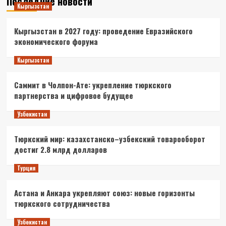
Последние новости
Кыргызстан
Кыргызстан в 2027 году: проведение Евразийского
экономического форума
Кыргызстан
Саммит в Чолпон-Ате: укрепление тюркского
партнерства и цифровое будущее
Узбекистан
Тюркский мир: казахстанско–узбекский товарооборот
достиг 2.8 млрд долларов
Турция
Астана и Анкара укрепляют союз: новые горизонты
тюркского сотрудничества
Узбекистан