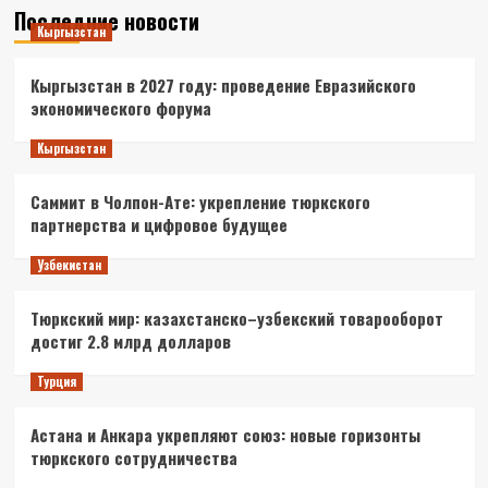
Последние новости
Кыргызстан
Кыргызстан в 2027 году: проведение Евразийского
экономического форума
Кыргызстан
Саммит в Чолпон-Ате: укрепление тюркского
партнерства и цифровое будущее
Узбекистан
Тюркский мир: казахстанско–узбекский товарооборот
достиг 2.8 млрд долларов
Турция
Астана и Анкара укрепляют союз: новые горизонты
тюркского сотрудничества