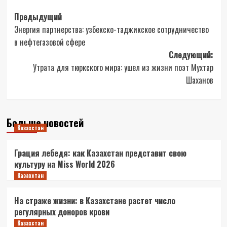
Навигация
Предыдущий
Энергия партнерства: узбекско-таджикское сотрудничество
записи
в нефтегазовой сфере
Следующий:
Утрата для тюркского мира: ушел из жизни поэт Мухтар
Шаханов
Больше новостей
Казахстан
Грация лебедя: как Казахстан представит свою
культуру на Miss World 2026
Казахстан
На страже жизни: в Казахстане растет число
регулярных доноров крови
Казахстан