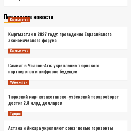
Последние новости
Кыргызстан
Кыргызстан в 2027 году: проведение Евразийского
экономического форума
Кыргызстан
Саммит в Чолпон-Ате: укрепление тюркского
партнерства и цифровое будущее
Узбекистан
Тюркский мир: казахстанско–узбекский товарооборот
достиг 2.8 млрд долларов
Турция
Астана и Анкара укрепляют союз: новые горизонты