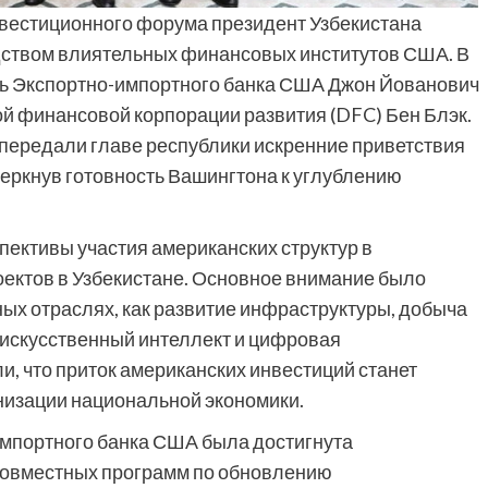
вестиционного форума президент Узбекистана
дством влиятельных финансовых институтов США. В
ль Экспортно-импортного банка США Джон Йованович
 финансовой корпорации развития (DFC) Бен Блэк.
и передали главе республики искренние приветствия
еркнув готовность Вашингтона к углублению
ективы участия американских структур в
ектов в Узбекистане. Основное внимание было
ых отраслях, как развитие инфраструктуры, добыча
 искусственный интеллект и цифровая
и, что приток американских инвестиций станет
изации национальной экономики.
импортного банка США была достигнута
совместных программ по обновлению