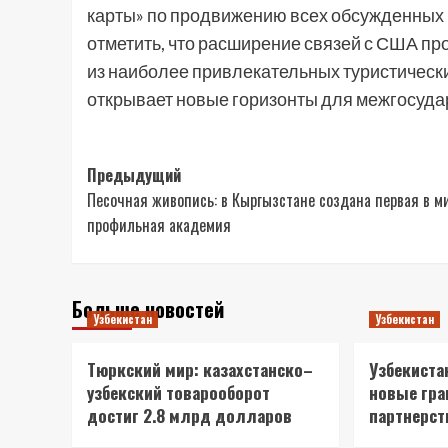
карты» по продвижению всех обсужденных 
отметить, что расширение связей с США пр
из наиболее привлекательных туристически
открывает новые горизонты для межгосуда
Навигация
Предыдущий
Песочная живопись: в Кыргызстане создана первая в м
записи
профильная академия
Больше новостей
Узбекистан
Узбекистан
Тюркский мир: казахстанско–
Узбекиста
узбекский товарооборот
новые гра
достиг 2.8 млрд долларов
партнерст