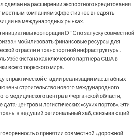
ыл сделан на расширении экспортного кредитования
лит местным компаниям эффективнее внедрять
озиции на международных рынках.
 инициативы корпорации DFC по запуску совместной
призван мобилизовать финансовые ресурсы для
еской отрасли и транспортной инфраструктуры.
ль Узбекистана как ключевого партнера США в
ики всего тюркского мира.
у к практической стадии реализации масштабных
ключены строительство нового международного
ого медицинского центра в Ферганской области,
е дата-центров и логистических «сухих портов». Эти
траны в ведущий региональный хаб, связывающий
оговоренность о принятии совместной «дорожной