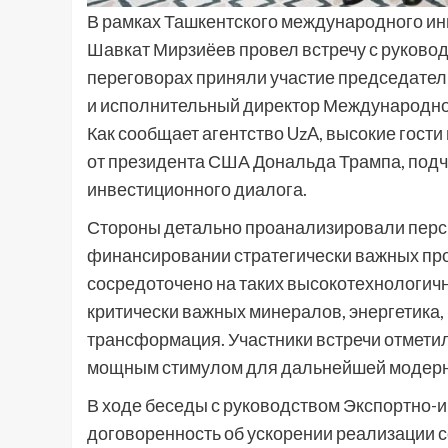
В рамках Ташкентского международного ин
Шавкат Мирзиёев провел встречу с руково
переговорах приняли участие председате
и исполнительный директор Международной
Как сообщает агентство UzA, высокие гост
от президента США Дональда Трампа, подч
инвестиционного диалога.
Стороны детально проанализировали персп
финансировании стратегически важных про
сосредоточено на таких высокотехнологичн
критически важных минералов, энергетика,
трансформация. Участники встречи отметил
мощным стимулом для дальнейшей модерн
В ходе беседы с руководством Экспортно-
договоренность об ускорении реализации 