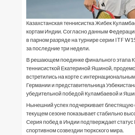
Казахстанская теннисистка Жибек Куламба
кортам Индии. Согласно данным Федерации
в парном разряде на турнире серии ITF W15
за последние три недели.
В решающем поединке финального этапа К
теннисисткой Екатериной Яшиной, продемо
встретились на корте с интернациональным
Германии и представительница Узбекиста
убедительной победой Куламбаевой и Яшино
Нынешний успех подчеркивает блестящую ф
текущем сезоне показывает стабильно выс
Серия побед в Индии подтверждает статус 
спортивном созвездии тюркского мира.