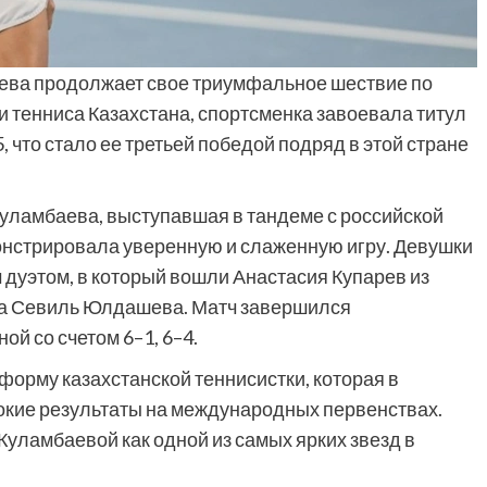
ева продолжает свое триумфальное шествие по
 тенниса Казахстана, спортсменка завоевала титул
, что стало ее третьей победой подряд в этой стране
уламбаева, выступавшая в тандеме с российской
нстрировала уверенную и слаженную игру. Девушки
 дуэтом, в который вошли Анастасия Купарев из
на Севиль Юлдашева. Матч завершился
й со счетом 6–1, 6–4.
орму казахстанской теннисистки, которая в
окие результаты на международных первенствах.
Куламбаевой как одной из самых ярких звезд в