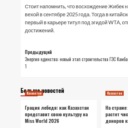
Стоит напомнить, что восхождение Жибек
вехой в сентябре 2025 года. Тогда в китай
первый в карьере титул под эгидой WTA, о
достижений.
Навигация
Предыдущий
Энергия единства: новый этап строительства ГЭС Камб
записи
1
Больше новостей
Казахстан
Казахстан
Грация лебедя: как Казахстан
На страже
представит свою культуру на
растет чи
Miss World 2026
доноров 