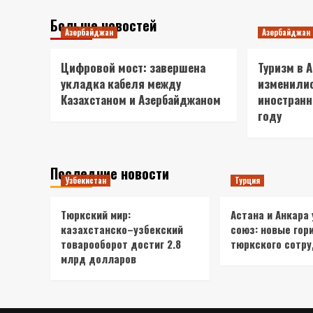
Больше новостей
Азербайджан
Азербайджан
Цифровой мост: завершена
Туризм в 
укладка кабеля между
изменили
Казахстаном и Азербайджаном
иностранн
году
Последние новости
Узбекистан
Турция
Тюркский мир:
Астана и Анкара
казахстанско–узбекский
союз: новые гор
товарооборот достиг 2.8
тюркского сотр
млрд долларов