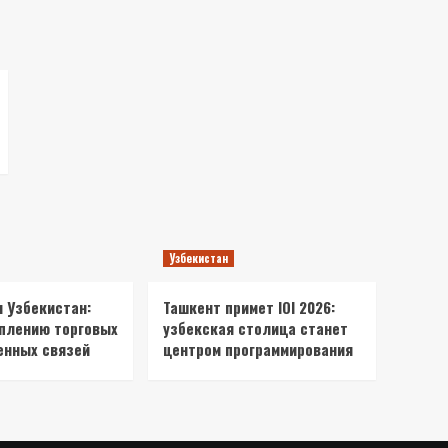
Узбекистан
и Узбекистан:
Ташкент примет IOI 2026:
еплению торговых
узбекская столица станет
енных связей
центром программирования