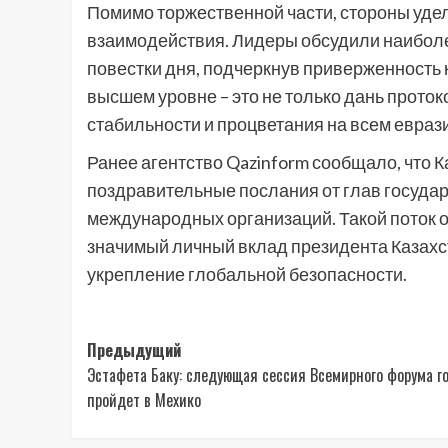
Помимо торжественной части, стороны уде
взаимодействия. Лидеры обсудили наиболе
повестки дня, подчеркнув приверженность 
высшем уровне – это не только дань прото
стабильности и процветания на всем евраз
Ранее агентство Qazinform сообщало, что
поздравительные послания от глав государ
международных организаций. Такой поток
значимый личный вклад президента Казахс
укрепление глобальной безопасности.
Навигация
Предыдущий
Эстафета Баку: следующая сессия Всемирного форума г
записи
пройдет в Мехико