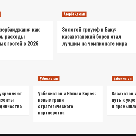
Азербайджан
Азербайджане: как
Золотой триумф в Баку:
сь расходы
казахстанский борец стал
ых гостей в 2026
лучшим на чемпионате мира
Узбекистан
Узбекистан
 укрепляют
Узбекистан и Южная Корея:
Казахстан 
изонты
новые грани
путь к укр
удничества
стратегического
и промышл
партнерства