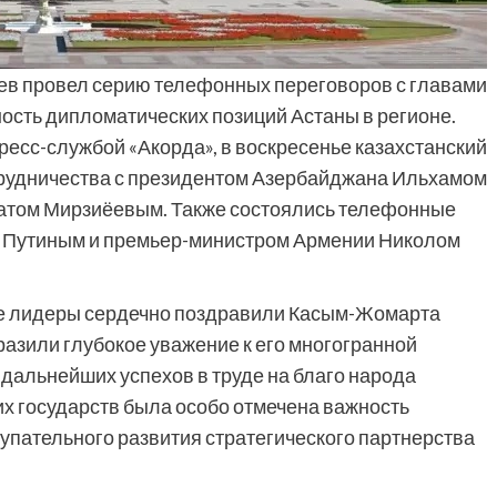
ев провел серию телефонных переговоров с главами
ость дипломатических позиций Астаны в регионе.
есс-службой «Акорда», в воскресенье казахстанский
трудничества с президентом Азербайджана Ильхамом
атом Мирзиёевым. Также состоялись телефонные
 Путиным и премьер-министром Армении Николом
ые лидеры сердечно поздравили Касым-Жомарта
азили глубокое уважение к его многогранной
дальнейших успехов в труде на благо народа
их государств была особо отмечена важность
упательного развития стратегического партнерства