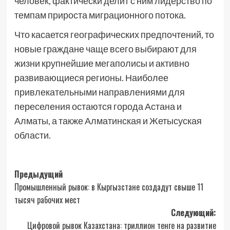
человек, фактически делит с ним лидерство по
темпам прироста миграционного потока.
Что касается географических предпочтений, то
новые граждане чаще всего выбирают для
жизни крупнейшие мегаполисы и активно
развивающиеся регионы. Наиболее
привлекательными направлениями для
переселения остаются города Астана и
Алматы, а также Алматинская и Жетысуская
области.
Навигация
Предыдущий
Промышленный рывок: в Кыргызстане создадут свыше 11
записи
тысяч рабочих мест
Следующий:
Цифровой рывок Казахстана: триллион тенге на развитие