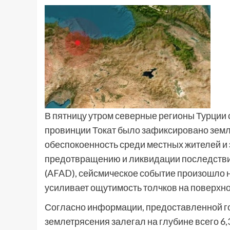
В пятницу утром северные регионы Турции
провинции Токат было зафиксировано земл
обеспокоенность среди местных жителей и
предотвращению и ликвидации последстви
(AFAD), сейсмическое событие произошло н
усиливает ощутимость толчков на поверхно
Согласно информации, предоставленной го
землетрясения залегал на глубине всего 6