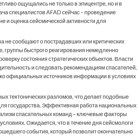
етливо ощущались не только в эпицентре, но и в
дача специалистов AFAD сейчас – проведение
не и оценка сейсмической активности для
а не сообщают о пострадавших или критических
е, группы быстрого реагирования немедленно
оверку состояния стратегических объектов. Власти
дительность и следовать рекомендациям спасателей,
ько официальных источников информации в условиях
ых тектонических разломов, что делает подобные
ля государства. Эффективная работа национальных
ализм спасательных команд – ключевые факторы
условиях. Ожидается, что в течение дня сейсмологи
ошедшего события, который позволит окончательно