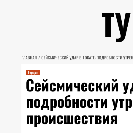
Перейти
Т
к
содержимому
ГЛАВНАЯ
СЕЙСМИЧЕСКИЙ УДАР В ТОКАТЕ: ПОДРОБНОСТИ УТРЕ
Турция
Сейсмический уд
подробности утр
происшествия