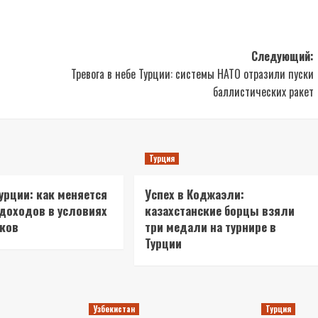
Следующий:
Тревога в небе Турции: системы НАТО отразили пуски
баллистических ракет
Турция
Турции: как меняется
Успех в Коджаэли:
 доходов в условиях
казахстанские борцы взяли
сков
три медали на турнире в
Турции
Узбекистан
Турция