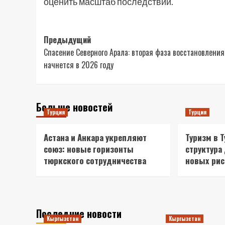
оценить масштаб последствий.
Навигация
Предыдущий
Спасение Северного Арала: вторая фаза восстановления
записи
начнется в 2026 году
Больше новостей
Турция
Турция
Астана и Анкара укрепляют
Туризм в 
союз: новые горизонты
структура
тюркского сотрудничества
новых ри
Последние новости
Кыргызстан
Кыргызстан