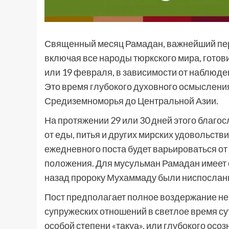
Священный месяц Рамадан, важнейший пер
включая все народы тюркского мира, готови
или 19 февраля, в зависимости от наблюден
Это время глубокого духовного осмыслени
Средиземноморья до Центральной Азии.
На протяжении 29 или 30 дней этого благ
от еды, питья и других мирских удовольств
ежедневного поста будет варьироваться от 
положения. Для мусульман Рамадан имеет о
назад пророку Мухаммаду были ниспослан
Пост предполагает полное воздержание не то
супружеских отношений в светлое время су
особой степени «такуа», или глубокого ос