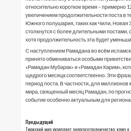
относительно короткое время – примерно 1
увеличением продолжительности поста в те
Южного полушария, таких как Чили, Новая
столкнутся с более длительными постами, 
хотя продолжительность эта будет уменьшат
С наступлением Рамадана во всём исламско
принято обмениваться особыми приветств
«Рамадан Мубарак» и «Рамадан Карим», ко
щедрого месяца соответственно. Эти фраз
период поста. В частности, для миллионов
мира, священный месяц Рамадан, по прогно
событие особенно актуальным для региона
Навигация
Предыдущий
Тюркский мир укрепляет энергосотрудничество: ключ к