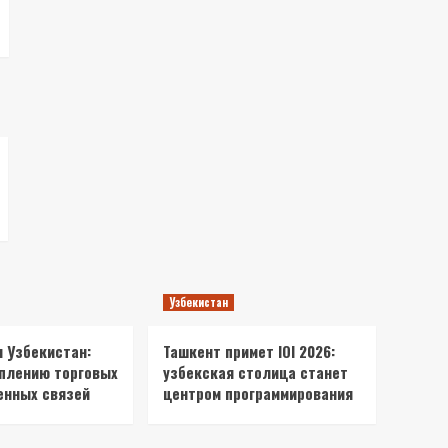
Узбекистан
и Узбекистан:
Ташкент примет IOI 2026:
еплению торговых
узбекская столица станет
енных связей
центром программирования