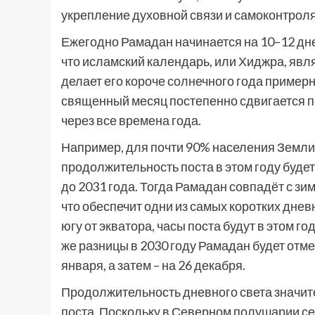
укрепление духовной связи и самоконтроля
Ежегодно Рамадан начинается на 10–12 дн
что исламский календарь, или Хиджра, явля
делает его короче солнечного года примерно
священный месяц постепенно сдвигается п
через все времена года.
Например, для почти 90% населения Земл
продолжительность поста в этом году буде
до 2031 года. Тогда Рамадан совпадёт с зи
что обеспечит одни из самых коротких днев
югу от экватора, часы поста будут в этом го
же разницы в 2030 году Рамадан будет отме
января, а затем – на 26 декабря.
Продолжительность дневного света значите
поста. Поскольку в Северном полушарии се