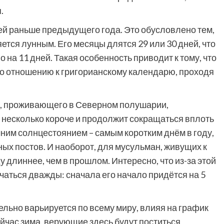
.
ей раньше предыдущего года. Это обусловлено тем,
ется лунным. Его месяцы длятся 29 или 30 дней, что
 на 11 дней. Такая особенность приводит к тому, что
о отношению к григорианскому календарю, проходя
и, проживающего в Северном полушарии,
т несколько короче и продолжит сокращаться вплоть
мним солнцестоянием – самым коротким днём в году,
ных постов. И наоборот, для мусульман, живущих к
ду длиннее, чем в прошлом. Интересно, что из-за этой
чаться дважды: сначала его начало придётся на 5
льно варьируется по всему миру, влияя на график
йчас зима, верующие здесь будут поститься