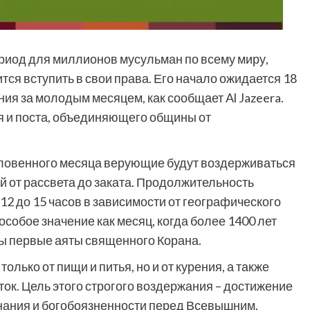
иод для миллионов мусульман по всему миру,
тся вступить в свои права. Его начало ожидается 18
ия за молодым месяцем, как сообщает Al Jazeera.
я и поста, объединяющего общины от
ословенного месяца верующие будут воздерживаться
ий от рассвета до заката. Продолжительность
12 до 15 часов в зависимости от географического
собое значение как месяц, когда более 1400 лет
ы первые аяты священного Корана.
лько от пищи и питья, но и от курения, а также
ток. Цель этого строгого воздержания – достижение
ознания и богобоязненности перед Всевышним,