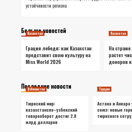
записи
устойчивости региона
Больше новостей
Казахстан
Казахстан
Грация лебедя: как Казахстан
На страже
представит свою культуру на
растет чи
Miss World 2026
доноров 
Последние новости
Узбекистан
Турция
Тюркский мир:
Астана и Анкара
казахстанско–узбекский
союз: новые гор
товарооборот достиг 2.8
тюркского сотр
млрд долларов