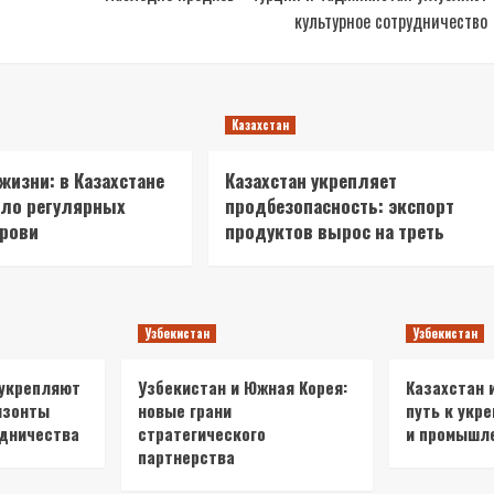
культурное сотрудничество
Казахстан
 жизни: в Казахстане
Казахстан укрепляет
сло регулярных
продбезопасность: экспорт
крови
продуктов вырос на треть
Узбекистан
Узбекистан
 укрепляют
Узбекистан и Южная Корея:
Казахстан 
изонты
новые грани
путь к укр
удничества
стратегического
и промышл
партнерства