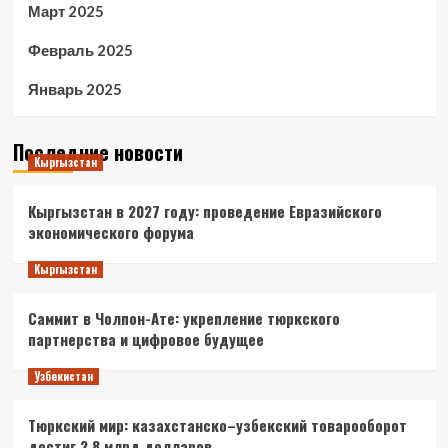
Март 2025
Февраль 2025
Январь 2025
Последние новости
Кыргызстан
Кыргызстан в 2027 году: проведение Евразийского
экономического форума
Кыргызстан
Саммит в Чолпон-Ате: укрепление тюркского
партнерства и цифровое будущее
Узбекистан
Тюркский мир: казахстанско–узбекский товарооборот
достиг 2.8 млрд долларов