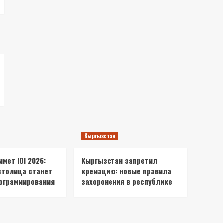
Кыргызстан
мет IOI 2026:
Кыргызстан запретил
столица станет
кремацию: новые правила
ограммирования
захоронения в республике