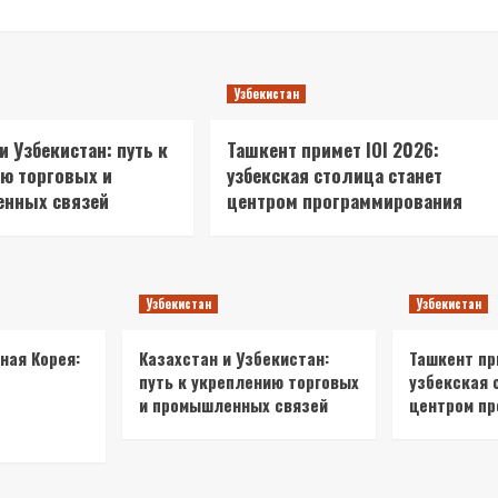
Узбекистан
и Узбекистан: путь к
Ташкент примет IOI 2026:
ю торговых и
узбекская столица станет
нных связей
центром программирования
Узбекистан
Узбекистан
ная Корея:
Казахстан и Узбекистан:
Ташкент при
путь к укреплению торговых
узбекская 
и промышленных связей
центром пр