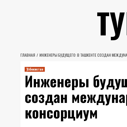
Перейти
Т
к
содержимому
ГЛАВНАЯ
ИНЖЕНЕРЫ БУДУЩЕГО: В ТАШКЕНТЕ СОЗДАН МЕЖДУ
Узбекистан
Инженеры будущ
создан междун
консорциум