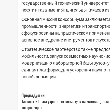
государственный технический университет
нефти и газа имени Ягшигельды Какаева из
Основная миссия консорциума заключается
промышленности, энергетики и транспортн
сфокусированы на практическом применен
активное внедрение инструментов искусств
Стратегическое партнерство также предпо
мобильности, запуск совместных научно–и
модернизацию лабораторной базы вузов–уч
единая платформа для ускорения научно–т
новой формации.
Навигация
Предыдущий
Ташкент и Прага укрепляют союз: курс на миллиардный
записи
товарооборот