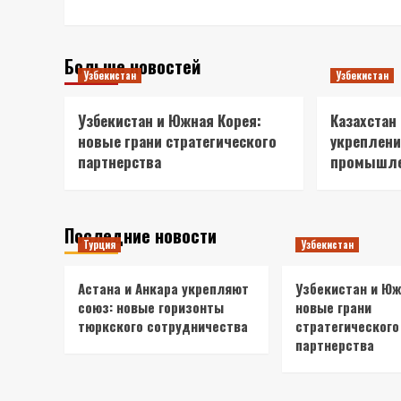
Больше новостей
Узбекистан
Узбекистан
Узбекистан и Южная Корея:
Казахстан 
новые грани стратегического
укреплени
партнерства
промышле
Последние новости
Турция
Узбекистан
Астана и Анкара укрепляют
Узбекистан и Юж
союз: новые горизонты
новые грани
тюркского сотрудничества
стратегического
партнерства