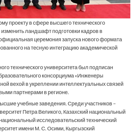
ому проекту в сфере высшего технического
о изменить ландшафт подготовки кадров в
 официальная церемония запуска нового формата
ованного на тесную интеграцию академической
ного технического университета был подписан
бразовательного консорциума «Инженеры
жной вехой в укреплении интеллектуальных связей
выми партнерами в регионе.
высшие учебные заведения. Среди участников –
верситет Петра Великого, Казахский национальный
 национальный исследовательский технический
ерситет имени М. С. Осими, Кыргызский