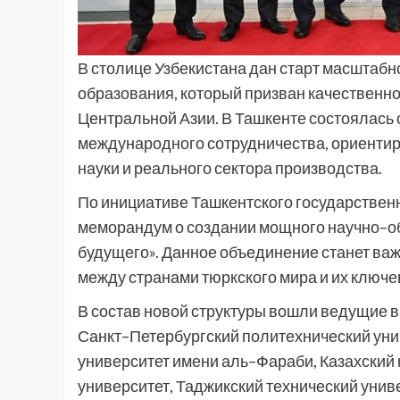
В столице Узбекистана дан старт масштабн
образования, который призван качественн
Центральной Азии. В Ташкенте состоялась
международного сотрудничества, ориентир
науки и реального сектора производства.
По инициативе Ташкентского государствен
меморандум о создании мощного научно–о
будущего». Данное объединение станет ва
между странами тюркского мира и их ключе
В состав новой структуры вошли ведущие 
Санкт–Петербургский политехнический уни
университет имени аль–Фараби, Казахский
университет, Таджикский технический унив