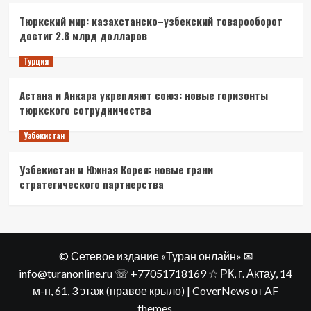
Тюркский мир: казахстанско–узбекский товарооборот
достиг 2.8 млрд долларов
Турция
Астана и Анкара укрепляют союз: новые горизонты
тюркского сотрудничества
Узбекистан
Узбекистан и Южная Корея: новые грани
стратегического партнерства
© Сетевое издание «Туран онлайн» ✉
info@turanonline.ru ☏ +77051718169 ☆ РК, г. Актау​, 14
м-н, 61, 3 этаж (правое крыло)
|
CoverNews
от AF
themes.