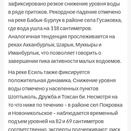
зафиксировано резкое снижение уровня воды
в ряде притоков. Рекордное падение отмечено
на реке Бабык-Бурлук в районе села Гусаковка,
где вода ушла на 118 сантиметров.
Аналогичная тенденция прослеживается на
реках Акканбурлык, Шарык, Муккыры и
Иманбурлык, что позволяет говорить о
завершении пика активности малых водоемов.
На реке Есиль также фиксируется
положительная динамика. Снижение уровня
воды отмечено у населенных пунктов
Шоптыколь, Дружба и Токсан би. Несмотря на
то что ниже по течению – в районе сел Покровка
и Новоникольское – наблюдается временный
подъем уровней на 82 и 69 сантиметров
соответственно, эксперты подчеркивают: риск