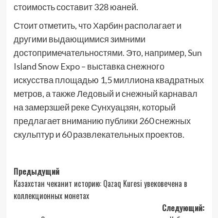
стоимость составит 328 юаней.
Стоит отметить, что Харбин располагает и
другими выдающимися зимними
достопримечательностями. Это, например, Sun
Island Snow Expo – выставка снежного
искусства площадью 1,5 миллиона квадратных
метров, а также Ледовый и снежный карнавал
на замерзшей реке Сунхуацзян, который
предлагает вниманию публики 260 снежных
скульптур и 60 развлекательных проектов.
Навигация
Предыдущий
Казахстан чеканит историю: Qazaq Kuresi увековечена в
записи
коллекционных монетах
Следующий: