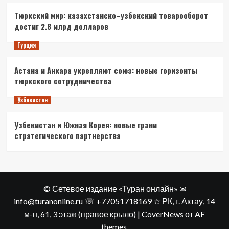
Тюркский мир: казахстанско–узбекский товарооборот
достиг 2.8 млрд долларов
Турция
Астана и Анкара укрепляют союз: новые горизонты
тюркского сотрудничества
Узбекистан
Узбекистан и Южная Корея: новые грани
стратегического партнерства
© Сетевое издание «Туран онлайн» ✉
info@turanonline.ru ☏ +77051718169 ☆ РК, г. Актау​, 14
м-н, 61, 3 этаж (правое крыло)
|
CoverNews
от AF
themes.