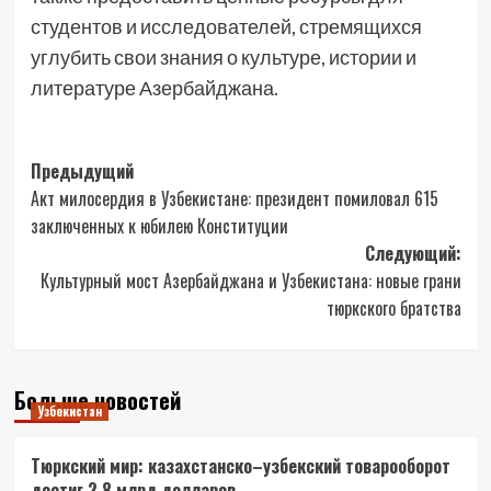
студентов и исследователей, стремящихся
углубить свои знания о культуре, истории и
литературе Азербайджана.
Навигация
Предыдущий
Акт милосердия в Узбекистане: президент помиловал 615
записи
заключенных к юбилею Конституции
Следующий:
Культурный мост Азербайджана и Узбекистана: новые грани
тюркского братства
Больше новостей
Узбекистан
Тюркский мир: казахстанско–узбекский товарооборот
достиг 2.8 млрд долларов