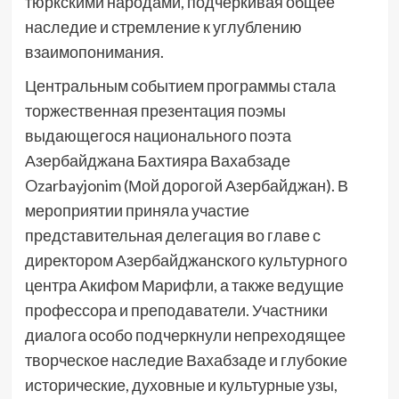
тюркскими народами, подчёркивая общее
наследие и стремление к углублению
взаимопонимания.
Центральным событием программы стала
торжественная презентация поэмы
выдающегося национального поэта
Азербайджана Бахтияра Вахабзаде
Ozarbayjonim (Мой дорогой Азербайджан). В
мероприятии приняла участие
представительная делегация во главе с
директором Азербайджанского культурного
центра Акифом Марифли, а также ведущие
профессора и преподаватели. Участники
диалога особо подчеркнули непреходящее
творческое наследие Вахабзаде и глубокие
исторические, духовные и культурные узы,