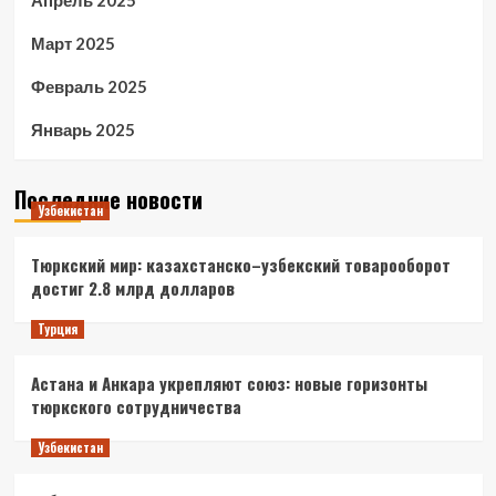
Апрель 2025
Март 2025
Февраль 2025
Январь 2025
Последние новости
Узбекистан
Тюркский мир: казахстанско–узбекский товарооборот
достиг 2.8 млрд долларов
Турция
Астана и Анкара укрепляют союз: новые горизонты
тюркского сотрудничества
Узбекистан