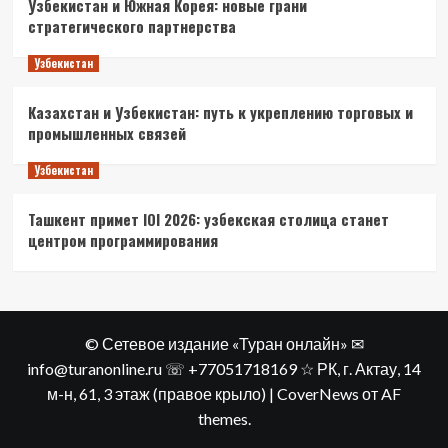
Узбекистан и Южная Корея: новые грани
стратегического партнерства
Узбекистан
Казахстан и Узбекистан: путь к укреплению торговых и
промышленных связей
Узбекистан
Ташкент примет IOI 2026: узбекская столица станет
центром программирования
© Сетевое издание «Туран онлайн» ✉
info@turanonline.ru ☏ +77051718169 ☆ РК, г. Актау​, 14
м-н, 61, 3 этаж (правое крыло)
|
CoverNews
от AF
themes.