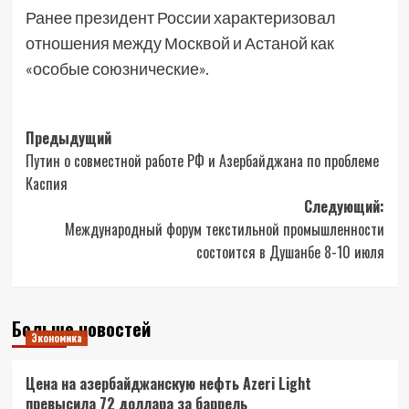
Ранее президент России характеризовал
отношения между Москвой и Астаной как
«особые союзнические».
Навигация
Предыдущий
Путин о совместной работе РФ и Азербайджана по проблеме
записи
Каспия
Следующий:
Международный форум текстильной промышленности
состоится в Душанбе 8-10 июля
Больше новостей
Экономика
Цена на азербайджанскую нефть Azeri Light
превысила 72 доллара за баррель