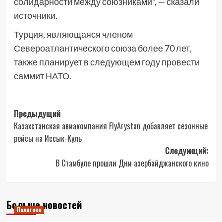
солидарности между союзниками”, — сказали
источники.
Турция, являющаяся членом
Североатлантического союза более 70 лет,
также планирует в следующем году провести
саммит НАТО.
Навигация
Предыдущий
Казахстанская авиакомпания FlyArystan добавляет сезонные
записи
рейсы на Иссык-Куль
Следующий:
В Стамбуле прошли Дни азербайджанского кино
Больше новостей
Политика