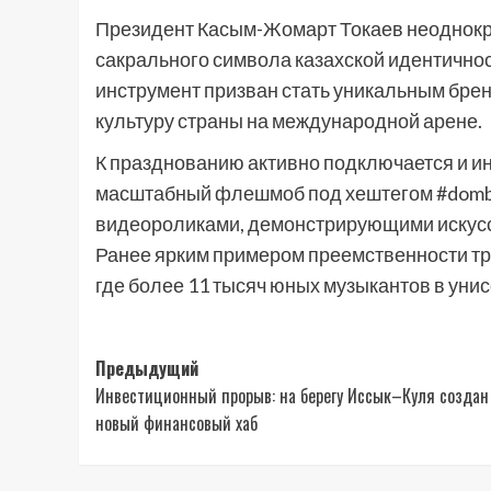
Президент Касым-Жомарт Токаев неоднокр
сакрального символа казахской идентичнос
инструмент призван стать уникальным бр
культуру страны на международной арене.
К празднованию активно подключается и и
масштабный флешмоб под хештегом #dombra
видеороликами, демонстрирующими искусст
Ранее ярким примером преемственности тр
где более 11 тысяч юных музыкантов в ун
Навигация
Предыдущий
Инвестиционный прорыв: на берегу Иссык–Куля создан
записи
новый финансовый хаб