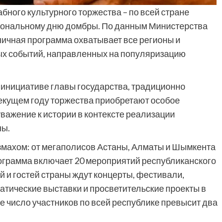
бного культурного торжества – по всей стране
иональному дню домбры. По данным Министерства
ничная программа охватывает все регионы и
ных событий, направленных на популяризацию
о инициативе главы государства, традиционно
текущем году торжества приобретают особое
уважение к истории в контексте реализации
ны.
змахом: от мегаполисов Астаны, Алматы и Шымкента
рограмма включает 20 мероприятий республиканского
й и гостей страны ждут концерты, фестивали,
матические выставки и просветительские проекты в
е число участников по всей республике превысит два