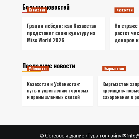
Больше новостей
Казахстан
Казахстан
Грация лебедя: как Казахстан
На страже
представит свою культуру на
растет чи
Miss World 2026
доноров 
Последние новости
Узбекистан
Кыргызстан
Казахстан и Узбекистан:
Кыргызстан зап
путь к укреплению торговых
кремацию: новы
и промышленных связей
захоронения в р
© Сетевое издание «Туран онлайн» ✉ info@tu