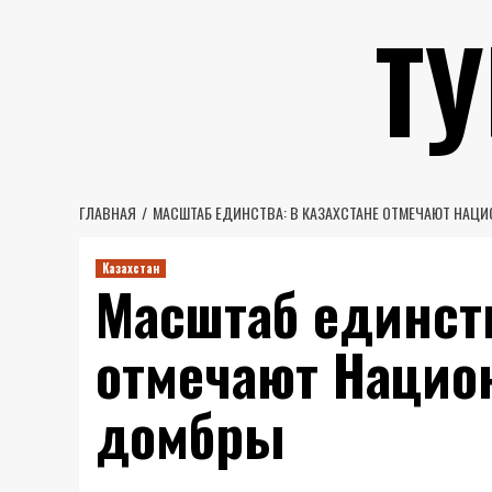
Перейти
Т
к
содержимому
ГЛАВНАЯ
МАСШТАБ ЕДИНСТВА: В КАЗАХСТАНЕ ОТМЕЧАЮТ НАЦ
Казахстан
Масштаб единств
отмечают Нацио
домбры