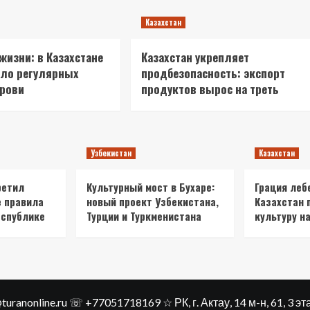
Казахстан
 жизни: в Казахстане
Казахстан укрепляет
сло регулярных
продбезопасность: экспорт
крови
продуктов вырос на треть
Узбекистан
Казахстан
ретил
Культурный мост в Бухаре:
Грация леб
е правила
новый проект Узбекистана,
Казахстан 
еспублике
Турции и Туркменистана
культуру на
ranonline.ru ☏ +77051718169 ☆ РК, г. Актау​, 14 м-н, 61, 3 э