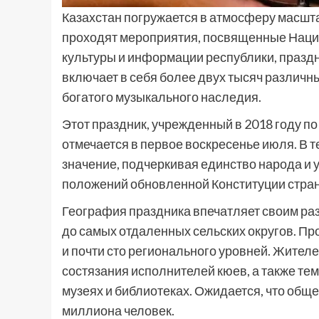
Казахстан погружается в атмосферу масшта
проходят мероприятия, посвященные Нац
культуры и информации республики, празд
включает в себя более двух тысяч различ
богатого музыкального наследия.
Этот праздник, учрежденный в 2018 году п
отмечается в первое воскресенье июля. В 
значение, подчеркивая единство народа и 
положений обновленной Конституции стра
География праздника впечатляет своим ра
до самых отдаленных сельских округов. П
и почти сто регионального уровней. Жителе
состязания исполнителей кюев, а также те
музеях и библиотеках. Ожидается, что обще
миллиона человек.