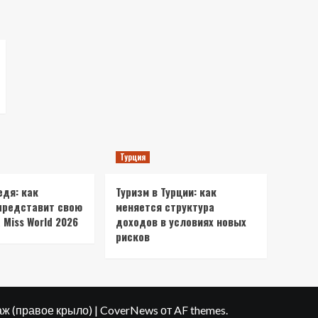
Турция
едя: как
Туризм в Турции: как
представит свою
меняется структура
 Miss World 2026
доходов в условиях новых
рисков
таж (правое крыло)
|
CoverNews
от AF themes.