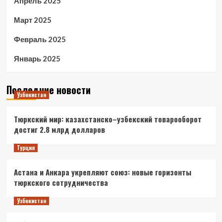
Апрель 2025
Март 2025
Февраль 2025
Январь 2025
Последние новости
Узбекистан
Тюркский мир: казахстанско–узбекский товарооборот
достиг 2.8 млрд долларов
Турция
Астана и Анкара укрепляют союз: новые горизонты
тюркского сотрудничества
Узбекистан