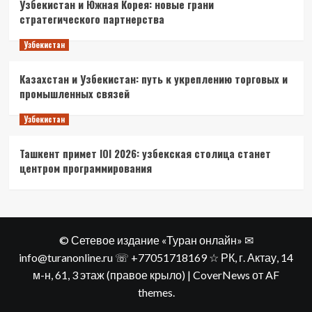
Узбекистан и Южная Корея: новые грани
стратегического партнерства
Узбекистан
Казахстан и Узбекистан: путь к укреплению торговых и
промышленных связей
Узбекистан
Ташкент примет IOI 2026: узбекская столица станет
центром программирования
© Сетевое издание «Туран онлайн» ✉
info@turanonline.ru ☏ +77051718169 ☆ РК, г. Актау​, 14
м-н, 61, 3 этаж (правое крыло)
|
CoverNews
от AF
themes.