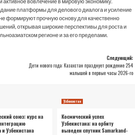
и активное вовлечение в мировую экономику.
здание платформы для делового диалога и усиление
не формируют прочную основу для качественно
шений, открывая широкие перспективы для роста и
ьноазиатском регионе и за его пределами.
Следующий:
Дети нового года: Казахстан празднует рождение 254
малышей в первые часы 2026-го
Узбекистан
ский союз: курс на
Космический успех
интеграцию
Узбекистана: на орбиту
а и Узбекистана
выведен спутник Samarkand-