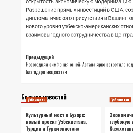
открытость, экономическую модернизацию 
Разрешение прямых инвестиций в США, со
дипломатического присутствия в Вашингто
нового уровня узбекско-американских отно
взаимовыгодного сотрудничества в Централ
Навигация
Предыдущий
Новогодняя симфония огней: Астана ярко встретила год
записи
благодаря меценатам
Больше новостей
Узбекистан
Узбекистан
Культурный мост в Бухаре:
Экономиче
новый проект Узбекистана,
глубокую 
Турции и Туркменистана
Казахстан