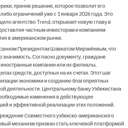
ики, приняв решение, которое позволит его
ибо ограничений уже с 1 января 2026 года. Это
ило агентство Trend, открывает новую главу в
едоставляя частным инвесторам и компаниям
тия в американском рынке.
исанном Президентом Шавкатом Мирзиёевым, что
 значимость. Согласно документу, граждане
 иностранные компании или их филиалы,
лах средств, доступных на их счетах. Этот шаг
лизации экономики и созданию благоприятных
й деятельности. Центральному банку Узбекистана
 необходимые изменения в действующее
шей и эффективной реализации этих положений.
чреждение Совместного узбекско-американского
 новый механизм призван стать ключевой платформой