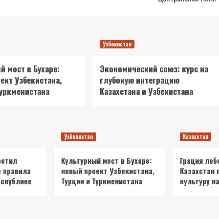
Узбекистан
й мост в Бухаре:
Экономический союз: курс на
ект Узбекистана,
глубокую интеграцию
Туркменистана
Казахстана и Узбекистана
Узбекистан
Казахстан
ретил
Культурный мост в Бухаре:
Грация леб
е правила
новый проект Узбекистана,
Казахстан 
еспублике
Турции и Туркменистана
культуру на