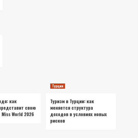
Турция
едя: как
Туризм в Турции: как
представит свою
меняется структура
 Miss World 2026
доходов в условиях новых
рисков