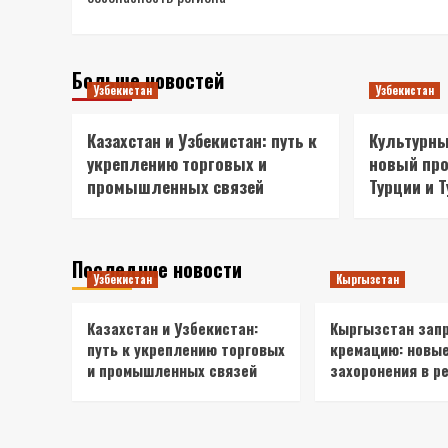
Больше новостей
Узбекистан
Узбекистан
Казахстан и Узбекистан: путь к
Культурны
укреплению торговых и
новый про
промышленных связей
Турции и 
Последние новости
Узбекистан
Кыргызстан
Казахстан и Узбекистан:
Кыргызстан зап
путь к укреплению торговых
кремацию: новы
и промышленных связей
захоронения в р