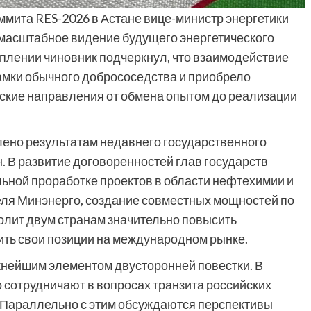
ммита RES-2026 в Астане вице-министр энергетики
масштабное видение будущего энергетического
уплении чиновник подчеркнул, что взаимодействие
амки обычного добрососедства и приобрело
еские направления от обмена опытом до реализации
лено результатам недавнего государственного
. В развитие договоренностей глав государств
ьной проработке проектов в области нефтехимии и
ля Минэнерго, создание совместных мощностей по
олит двум странам значительно повысить
ить свои позиции на международном рынке.
нейшим элементом двусторонней повестки. В
 сотрудничают в вопросах транзита российских
. Параллельно с этим обсуждаются перспективы