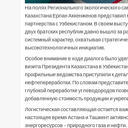
На полях Регионального экологического са
Казахстана Ерлан Аккенженов представил 
партнерства с Узбекистаном. В своем выст
двух братских республик давно вышло за р
системный характер, охватывая стратегич
высокотехнологичных инициатив.
Особое внимание в ходе диалога было уде
визита Президента Казахстана в Узбекистан
профильные ведомства приступили к детал
нефтепереработки. По словам представите
глубокой переработке углеводородов позв
добавленную стоимость продукции и укреп
Логистическая составляющая остается важ
настоящее время Астана и Ташкент активно
энергоресурсов – природного газа и нефти