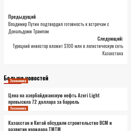
Навигация
Предыдущий
Владимир Путин подтвердил готовность к встречам с
записи
Дональдоми Трампом
Следующий:
Турецкий инвестор вложит $100 млн в логистическую сеть
Казахстана
Больше новостей
Экономика
Цена на азербайджанскую нефть Azeri Light
превысила 72 доллара за баррель
Экономика
Казахстан и Китай обсудили строительство ВСМ и
развитие коридора ТМТМ