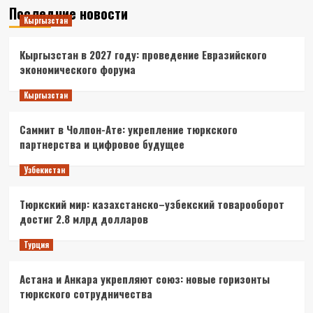
Последние новости
Кыргызстан
Кыргызстан в 2027 году: проведение Евразийского
экономического форума
Кыргызстан
Саммит в Чолпон-Ате: укрепление тюркского
партнерства и цифровое будущее
Узбекистан
Тюркский мир: казахстанско–узбекский товарооборот
достиг 2.8 млрд долларов
Турция
Астана и Анкара укрепляют союз: новые горизонты
тюркского сотрудничества