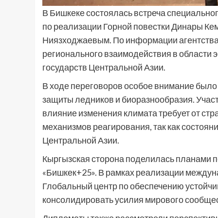
В Бишкеке состоялась встреча специально
по реализации Горной повестки Динары Ке
Ниязходжаевым. По информации агентства
регионального взаимодействия в области э
государств Центральной Азии.
В ходе переговоров особое внимание было
защиты ледников и биоразнообразия. Участ
влияние изменения климата требует от ст
механизмов реагирования, так как состоян
Центральной Азии.
Кыргызская сторона поделилась планами п
«Бишкек+25». В рамках реализации между
Глобальный центр по обеспечению устойчив
консолидировать усилия мирового сообщес