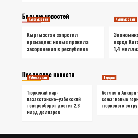
Больше новостей
Кыргызстан
Кыргызстан
Кыргызстан запретил
Экономика
кремацию: новые правила
перед Кит
захоронения в республике
1,4 милл
Последние новости
Узбекистан
Турция
Тюркский мир:
Астана и Анкара
казахстанско–узбекский
союз: новые гор
товарооборот достиг 2.8
тюркского сотр
млрд долларов