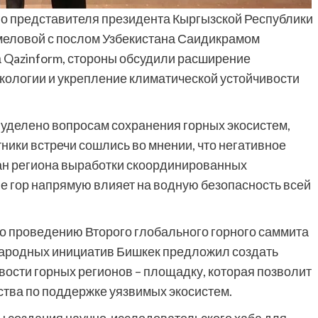
го представителя президента Кыргызской Республики
меловой с послом Узбекистана Саидикрамом
 Qazinform, стороны обсудили расширение
кологии и укрепление климатической устойчивости
 уделено вопросам сохранения горных экосистем,
ники встречи сошлись во мнении, что негативное
ран региона выработки скоординированных
ие гор напрямую влияет на водную безопасность всей
о проведению Второго глобального горного саммита
народных инициатив Бишкек предложил создать
ости горных регионов – площадку, которая позволит
тва по поддержке уязвимых экосистем.