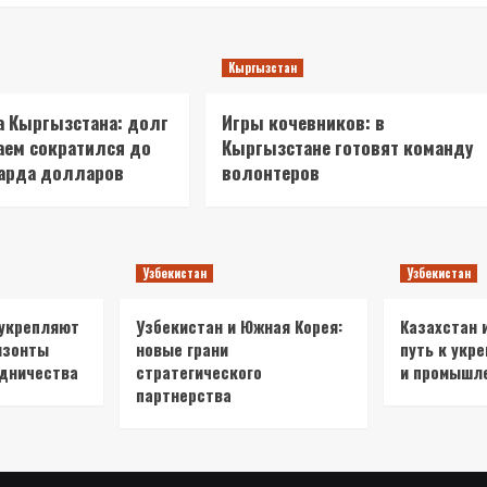
Кыргызстан
 Кыргызстана: долг
Игры кочевников: в
аем сократился до
Кыргызстане готовят команду
иарда долларов
волонтеров
Узбекистан
Узбекистан
 укрепляют
Узбекистан и Южная Корея:
Казахстан 
изонты
новые грани
путь к укр
удничества
стратегического
и промышл
партнерства