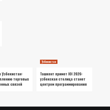
Узбекистан
и Узбекистан:
Ташкент примет IOI 2026:
еплению торговых
узбекская столица станет
енных связей
центром программирования