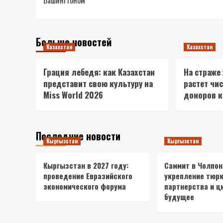
Вашингтоном
Больше новостей
Казахстан
Казахстан
Грация лебедя: как Казахстан
На страже
представит свою культуру на
растет чи
Miss World 2026
доноров 
Последние новости
Кыргызстан
Кыргызстан
Кыргызстан в 2027 году:
Саммит в Чолпон
проведение Евразийского
укрепление тюрк
экономического форума
партнерства и ц
будущее