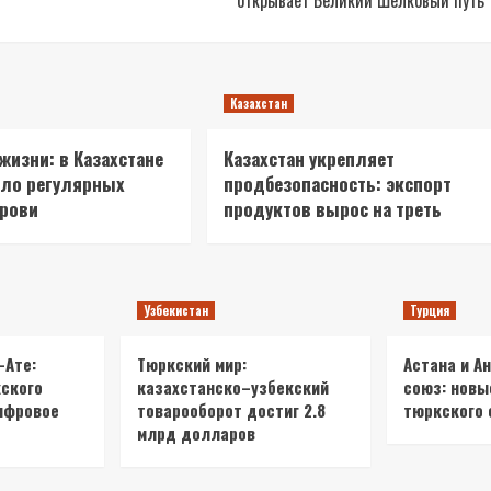
открывает Великий Шелковый путь
Казахстан
 жизни: в Казахстане
Казахстан укрепляет
сло регулярных
продбезопасность: экспорт
крови
продуктов вырос на треть
Узбекистан
Турция
-Ате:
Тюркский мир:
Астана и А
ского
казахстанско–узбекский
союз: новы
ифровое
товарооборот достиг 2.8
тюркского 
млрд долларов