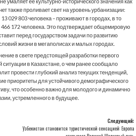
 не умаляет ее культурно-исторического значения как
ет также проливает свет на уровень урбанизации:
3 029 803 человека – проживают в городах, в то
7 466 172 человека. Это подтверждает общемировую
 ставит перед государством задачи по развитию
ловий жизни в мегаполисах и малых городах.
чение в свете предстоящей разработки первого
ситуации в Казахстане, о чем ранее сообщало
олит провести глубокий анализ текущих тенденций,
кие приоритеты для устойчивого демографического
иву, что особенно важно для молодого и динамично
зии, устремленного в будущее.
Следующий:
Узбекистан становится туристической сенсацией: Европа