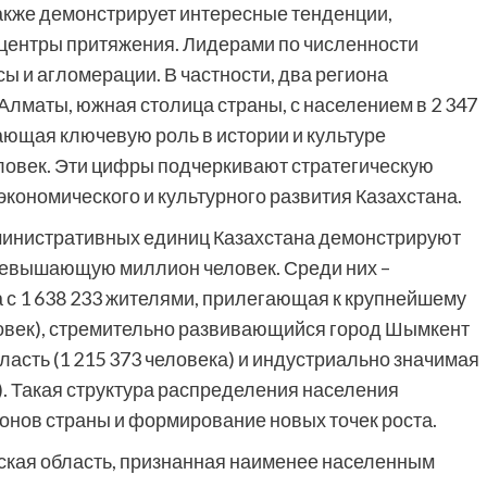
кже демонстрирует интересные тенденции,
центры притяжения. Лидерами по численности
 и агломерации. В частности, два региона
лматы, южная столица страны, с населением в 2 347
рающая ключевую роль в истории и культуре
человек. Эти цифры подчеркивают стратегическую
экономического и культурного развития Казахстана.
министративных единиц Казахстана демонстрируют
ревышающую миллион человек. Среди них –
с 1 638 233 жителями, прилегающая к крупнейшему
ловек), стремительно развивающийся город Шымкент
бласть (1 215 373 человека) и индустриально значимая
). Такая структура распределения населения
онов страны и формирование новых точек роста.
уская область, признанная наименее населенным