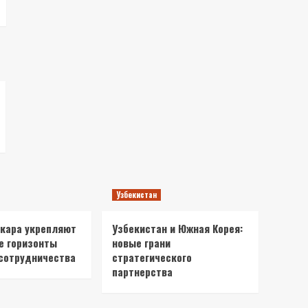
Узбекистан
нкара укрепляют
Узбекистан и Южная Корея:
е горизонты
новые грани
сотрудничества
стратегического
партнерства