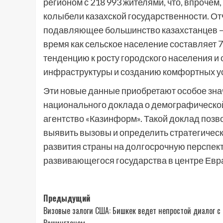
регионом с 218 993 жителями, что, впрочем,
колыбели казахской государственности. Отч
подавляющее большинство казахстанцев – 1
время как сельское население составляет 
тенденцию к росту городского населения и
инфраструктуры и созданию комфортных ус
Эти новые данные приобретают особое зна
национального доклада о демографической 
агентство «Казинформ». Такой доклад позв
выявить вызовы и определить стратегичес
развития страны на долгосрочную перспект
развивающегося государства в центре Евра
Навигация
Предыдущий
Визовые залоги США: Бишкек ведет непростой диалог с
записи