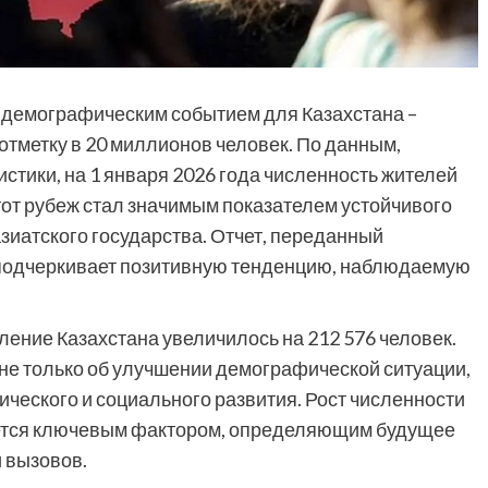
 демографическим событием для Казахстана –
тметку в 20 миллионов человек. По данным,
тики, на 1 января 2026 года численность жителей
Этот рубеж стал значимым показателем устойчивого
зиатского государства. Отчет, переданный
 подчеркивает позитивную тенденцию, наблюдаемую
ление Казахстана увеличилось на 212 576 человек.
не только об улучшении демографической ситуации,
ического и социального развития. Рост численности
яется ключевым фактором, определяющим будущее
 вызовов.