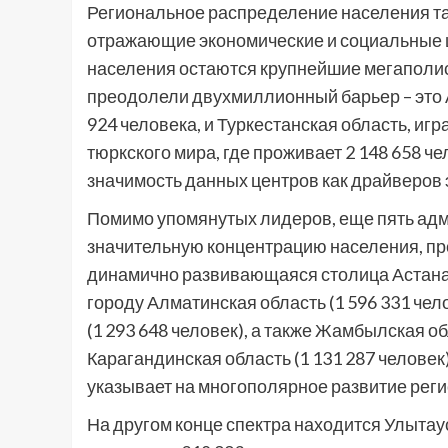
Региональное распределение населения та
отражающие экономические и социальные 
населения остаются крупнейшие мегаполисы
преодолели двухмиллионный барьер – это А
924 человека, и Туркестанская область, иг
тюркского мира, где проживает 2 148 658 
значимость данных центров как драйверов 
Помимо упомянутых лидеров, еще пять ад
значительную концентрацию населения, п
динамично развивающаяся столица Астана 
городу Алматинская область (1 596 331 че
(1 293 648 человек), а также Жамбылская о
Карагандинская область (1 131 287 человек
указывает на многополярное развитие реги
На другом конце спектра находится Улыта