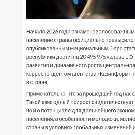
Начало 2026 года ознаменовалось важным
население страны официально превысило о
опубликованным Национальным бюро статис
республики достигла 20 495 975 человек. 
развития и динамичного роста центральноа
корреспондентом агентства «Казинформ»,
в стране.
Примечательно, что за прошедший год насе
Такой ежегодный прирост свидетельствует 
но и о потенциале для дальнейшего эконом
населения, в особенности молодежи, явл
страны в условиях глобальных изменений и