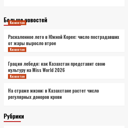
Больше новостей
Казахстан
Раскаленное лето в Южной Корее: число пострадавших
от жары выросло втрое
Казахстан
Грация лебедя: как Казахстан представит свою
культуру на Miss World 2026
Казахстан
На страже жизни: в Казахстане растет число
регулярных доноров крови
Рубрики