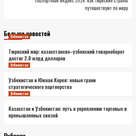
Паспортный индекс 2026: как тюркские страны
путешествуют по миру
Больше новостей
Узбекистан
Тюркский мир: казахстанско–узбекский товарооборот
достиг 2.8 млрд долларов
Узбекистан
Узбекистан и Южная Корея: новые грани
стратегического партнерства
Узбекистан
Казахстан и Узбекистан: путь к укреплению торговых и
промышленных связей
Рубрики