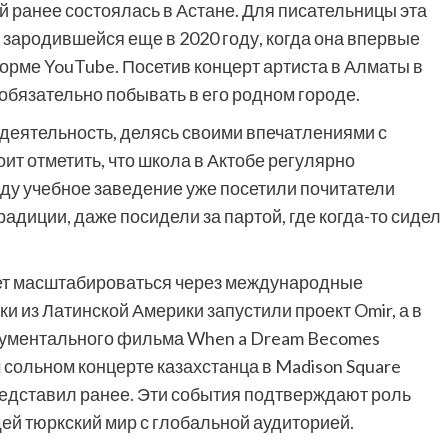
й ранее состоялась в Астане. Для писательницы эта
зародившейся еще в 2020 году, когда она впервые
рме YouTube. Посетив концерт артиста в Алматы в
 обязательно побывать в его родном городе.
деятельность, делясь своими впечатлениями с
т отметить, что школа в Актобе регулярно
году учебное заведение уже посетили почитатели
радиции, даже посидели за партой, где когда-то сидел
т масштабироваться через международные
 из Латинской Америки запустили проект Omir, а в
ументального фильма When a Dream Becomes
м сольном концерте казахстанца в Madison Square
редставил ранее. Эти события подтверждают роль
ей тюркский мир с глобальной аудиторией.