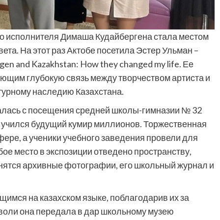
го исполнителя Димаша Кудайбергена стала местом
вета. На этот раз Актобе посетила Эстер Ульман –
en and Kazakhstan: How they changed my life. Ее
ающим глубокую связь между творчеством артиста и
турному наследию Казахстана.
лась с посещения средней школы-гимназии № 32
я учился будущий кумир миллионов. Торжественная
ере, а ученики учебного заведения провели для
бое место в экспозиции отведено пространству,
нятся архивные фотографии, его школьный журнал и
щимся на казахском языке, поблагодарив их за
 воли она передала в дар школьному музею