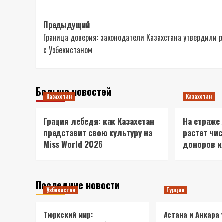
Навигация
Предыдущий
Граница доверия: законодатели Казахстана утвердили 
записи
с Узбекистаном
Больше новостей
Казахстан
Казахстан
Грация лебедя: как Казахстан
На страже
представит свою культуру на
растет чи
Miss World 2026
доноров 
Последние новости
Узбекистан
Турция
Тюркский мир:
Астана и Анкара