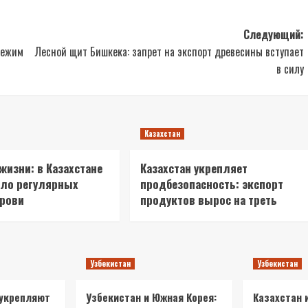
Следующий:
режим
Лесной щит Бишкека: запрет на экспорт древесины вступает
в силу
Казахстан
 жизни: в Казахстане
Казахстан укрепляет
сло регулярных
продбезопасность: экспорт
крови
продуктов вырос на треть
Узбекистан
Узбекистан
 укрепляют
Узбекистан и Южная Корея:
Казахстан 