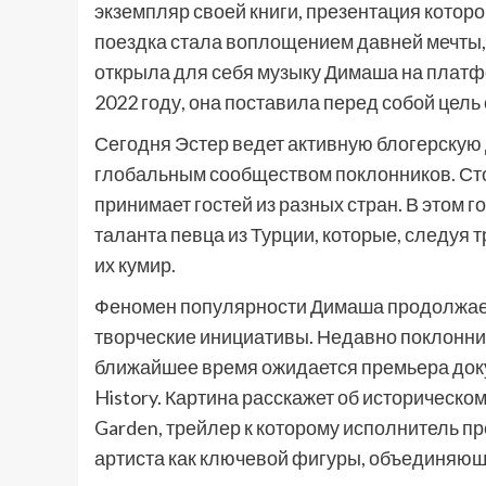
экземпляр своей книги, презентация которо
поездка стала воплощением давней мечты, 
открыла для себя музыку Димаша на платфо
2022 году, она поставила перед собой цель
Сегодня Эстер ведет активную блогерскую 
глобальным сообществом поклонников. Стои
принимает гостей из разных стран. В этом 
таланта певца из Турции, которые, следуя т
их кумир.
Феномен популярности Димаша продолжае
творческие инициативы. Недавно поклонники
ближайшее время ожидается премьера док
History. Картина расскажет об историческо
Garden, трейлер к которому исполнитель п
артиста как ключевой фигуры, объединяющ