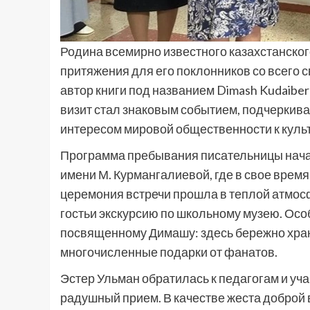
Родина всемирно известного казахстанско
притяжения для его поклонников со всего с
автор книги под названием Dimash Kudaiberg
визит стал знаковым событием, подчеркив
интересом мировой общественности к куль
Программа пребывания писательницы нача
имени М. Курмангалиевой, где в свое врем
церемония встречи прошла в теплой атмосф
гостьи экскурсию по школьному музею. Осо
посвященному Димашу: здесь бережно хра
многочисленные подарки от фанатов.
Эстер Ульман обратилась к педагогам и уча
радушный прием. В качестве жеста доброй