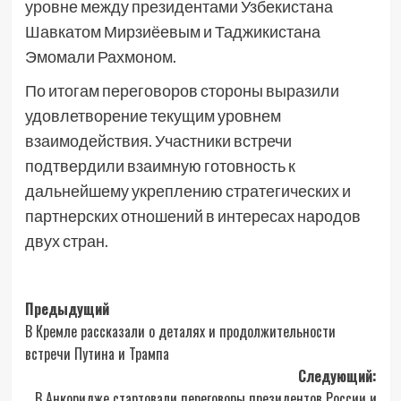
уровне между президентами Узбекистана
Шавкатом Мирзиёевым и Таджикистана
Эмомали Рахмоном.
По итогам переговоров стороны выразили
удовлетворение текущим уровнем
взаимодействия. Участники встречи
подтвердили взаимную готовность к
дальнейшему укреплению стратегических и
партнерских отношений в интересах народов
двух стран.
Навигация
Предыдущий
В Кремле рассказали о деталях и продолжительности
записи
встречи Путина и Трампа
Следующий:
В Анкоридже стартовали переговоры президентов России и