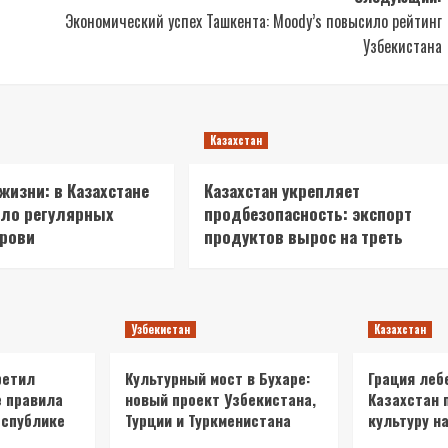
Экономический успех Ташкента: Moody’s повысило рейтинг
Узбекистана
Казахстан
 жизни: в Казахстане
Казахстан укрепляет
сло регулярных
продбезопасность: экспорт
крови
продуктов вырос на треть
Узбекистан
Казахстан
ретил
Культурный мост в Бухаре:
Грация леб
е правила
новый проект Узбекистана,
Казахстан 
еспублике
Турции и Туркменистана
культуру на