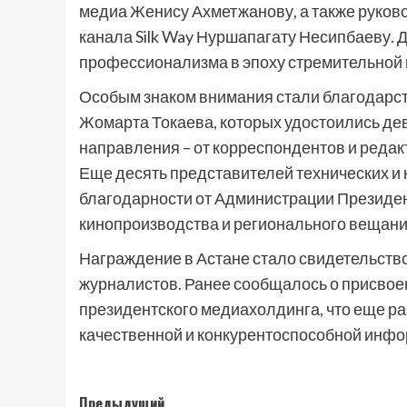
медиа Женису Ахметжанову, а также руко
канала Silk Way Нуршапагату Несипбаеву.
профессионализма в эпоху стремительной
Особым знаком внимания стали благодарст
Жомарта Токаева, которых удостоились де
направления – от корреспондентов и редак
Еще десять представителей технических и
благодарности от Администрации Президен
кинопроизводства и регионального вещани
Награждение в Астане стало свидетельств
журналистов. Ранее сообщалось о присвое
президентского медиахолдинга, что еще ра
качественной и конкурентоспособной инфо
Навигация
Предыдущий