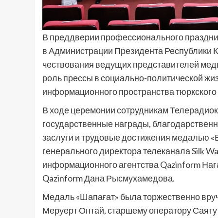
В преддверии профессионального праздник
в Администрации Президента Республики 
чествования ведущих представителей мед
роль прессы в социально-политической жиз
информационного пространства тюркского 
В ходе церемонии сотрудникам Телерадио
государственные награды, благодарственн
заслуги и трудовые достижения медалью «Е
генерального директора телеканала Silk 
информационного агентства Qazinform На
Qazinform Дана Рысмухамедова.
Медаль «Шапағат» была торжественно вру
Меруерт Онтай, старшему оператору Саяту