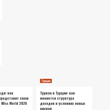
Турция
едя: как
Туризм в Турции: как
представит свою
меняется структура
 Miss World 2026
доходов в условиях новых
рисков