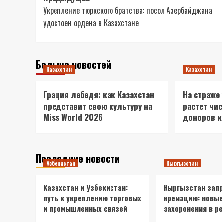
Укрепление тюркского братства: посол Азербайджана
записи
удостоен ордена в Казахстане
Больше новостей
Казахстан
Казахстан
Грация лебедя: как Казахстан
На страже
представит свою культуру на
растет чи
Miss World 2026
доноров 
Последние новости
Узбекистан
Кыргызстан
Казахстан и Узбекистан:
Кыргызстан зап
путь к укреплению торговых
кремацию: новы
и промышленных связей
захоронения в р