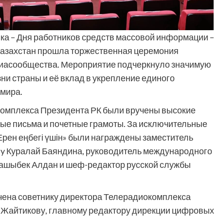
а – Дня работников средств массовой информации –
Казахстан прошла торжественная церемония
иасообщества. Мероприятие подчеркнуло значимую
ни страны и её вклад в укрепление единого
мира.
комплекса Президента РК были вручены высокие
ые письма и почетные грамоты. За исключительные
рен еңбегі үшін» были награждены заместитель
Way Куралай Баяндина, руководитель международного
гашыбек Алдан и шеф-редактор русской службы
чена советнику директора Телерадиокомплекса
 Жайтикову, главному редактору дирекции цифровых