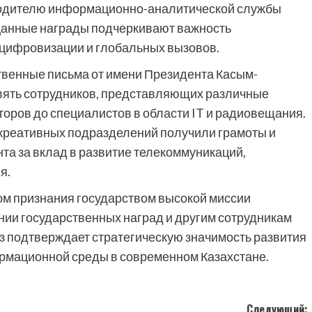
водителю информационно-аналитической службы
 Данные награды подчеркивают важность
 цифровизации и глобальных вызовов.
венные письма от имени Президента Касым-
вять сотрудников, представляющих различные
торов до специалистов в области IT и радиовещания.
 креативных подразделений получили грамоты и
та за вклад в развитие телекоммуникаций,
я.
ом признания государством высокой миссии
нии государственных наград и другим сотрудникам
з подтверждает стратегическую значимость развития
рмационной среды в современном Казахстане.
Следующий: