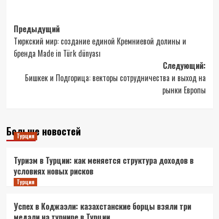
Навигация
Предыдущий
Тюркский мир: создание единой Кремниевой долины и
записи
бренда Made in Türk dünyası
Следующий:
Бишкек и Подгорица: векторы сотрудничества и выход на
рынки Европы
Больше новостей
Турция
Туризм в Турции: как меняется структура доходов в
условиях новых рисков
Турция
Успех в Коджаэли: казахстанские борцы взяли три
медали на турнире в Турции