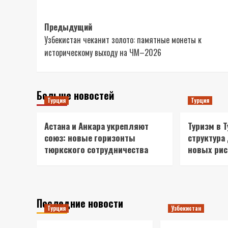
Навигация
Предыдущий
Узбекистан чеканит золото: памятные монеты к
записи
историческому выходу на ЧМ–2026
Больше новостей
Турция
Турция
Астана и Анкара укрепляют
Туризм в 
союз: новые горизонты
структура
тюркского сотрудничества
новых ри
Последние новости
Турция
Узбекистан