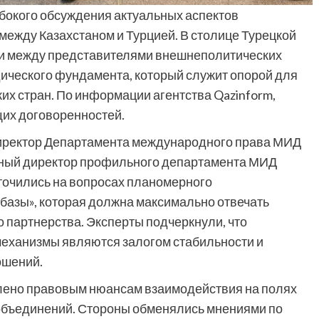
бокого обсуждения актуальных аспектов
ежду Казахстаном и Турцией. В столице Турецкой
и между представителями внешнеполитических
ического фундамента, который служит опорой для
их стран. По информации агентства Qazinform,
их договоренностей.
директор Департамента международного права МИД
ьный директор профильного департамента МИД
точились на вопросах планомерного
азы», которая должна максимально отвечать
 партнерства. Эксперты подчеркнули, что
еханизмы являются залогом стабильности и
ошений.
елено правовым нюансам взаимодействия на полях
бъединений. Стороны обменялись мнениями по