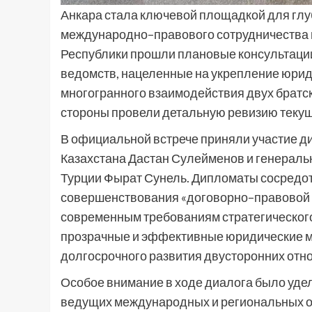
Анкара стала ключевой площадкой для глу
международно–правового сотрудничества м
Республики прошли плановые консультаци
ведомств, нацеленные на укрепление юрид
многогранного взаимодействия двух братск
стороны провели детальную ревизию текущ
В официальной встрече приняли участие 
Казахстана Дастан Сулейменов и генерал
Турции Фырат Сунель. Дипломаты сосредо
совершенствования «договорно–правовой б
современным требованиям стратегического
прозрачные и эффективные юридические м
долгосрочного развития двусторонних отн
Особое внимание в ходе диалога было уд
ведущих международных и региональных о