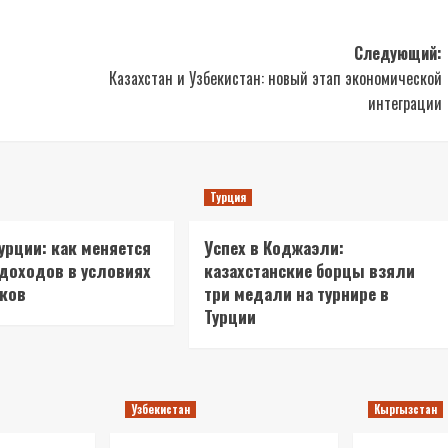
Следующий:
Казахстан и Узбекистан: новый этап экономической
интеграции
Турция
Турции: как меняется
Успех в Коджаэли:
 доходов в условиях
казахстанские борцы взяли
сков
три медали на турнире в
Турции
Узбекистан
Кыргызстан